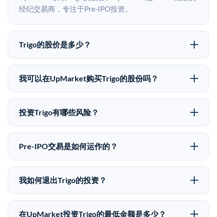
经纪交易商，专注于Pre-IPO投资。
Trigo的股价是多少？
Trigo没有公开股价，因为它是一家私有公司。最近的已
知股价来自其最近一轮融资。 二级市场上的Pre-IPO股
我可以在UpMarket购买Trigo的股份吗？
价可能因供需和市场条件而与最近一轮融资价格有所不
可以。合格投资者可以通过填写本页表单或在
同。
upmarket.co创建账户来表达对Trigo股份的投资意向。
投资Trigo有哪些风险？
所有Pre-IPO产品视供应情况而定，最低投资金额为
Pre-IPO投资存在重大风险。Trigo的股份流动性低，意
50,000美元。UpMarket是FINRA注册的经纪交易商，
味着没有公开市场可以快速出售。不存在确定的退出时
自2019年以来已经纪超过5亿美元的另类投资。
Pre-IPO交易是如何运作的？
间表或回报保证。该投资具有投机性质，投资者应做好
在Pre-IPO交易中，合格投资者通过二级市场平台从现有
可能全部损失的准备。私有公司的估值在融资轮次之间
股东（如员工、早期投资者或其他持有人）处购买股
可能大幅波动。投资者应在投资前咨询其财务顾问并审
我如何退出Trigo的投资？
份。公司本身不会在这些交易中发行新股。UpMarket作
阅所有发行文件。
Pre-IPO持股主要有两种退出途径：在二级市场将股份出
为FINRA注册的经纪交易商促成这些交易，代表双方处
售给其他买家，或持有直到公司完成IPO或被收购。两
理合规、文件和结算事宜。
在UpMarket投资Trigo的最低金额是多少？