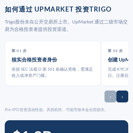
如何通过 UPMARKET 投资TRIGO
Trigo股份未在公开交易所上市。UpMarket 通过二级市场交
易为合格投资者提供投资渠道。
第 01 步
第 02 步
核实合格投资者身份
创建 UpMa
依据 SEC 法规 D 第 501 条确认资格，需满足
完成 KYC/A
收入或净资产门槛。
日。注册后指
‹
›
Pre-IPO 投资流动性低、具投机性，可能导致本金全部损失。