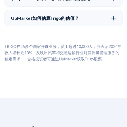
种途径都受限于转让限制、公司批准（优先购买权）和
UpMarket上大多数Pre-IPO产品的最低投资金额为
市场条件。任何退出的时间都是不可预测的，投资者应
50,000美元。具体金额可能因产品和股份供应情况而有
做好多年持有的准备。
UpMarket如何估算Trigo的估值？
所不同。创建 UpMarket账户或浏览可用投资无需任何
UpMarket的估值为，基于专有模型，综合多个数据来
费用。投资者仅在完成投资时支付交易相关费用。
源：融资轮次数据（Caplight）、营收估算（Sacra）、
二级市场定价以及上市公司可比数据。该模型对上市公
TRIGO在25多个国家开展业务，员工超过10,000人，并表示2024年
司可比倍数应用私有公司折扣，以反映流动性不足和信
收入增长近10%，反映出汽车和交通运输行业对其质量管理服务的
息不对称。此估值不构成投资建议，可能与实际交易价
稳定需求——合格投资者可通过UpMarket获取Trigo股票。
格存在重大差异。