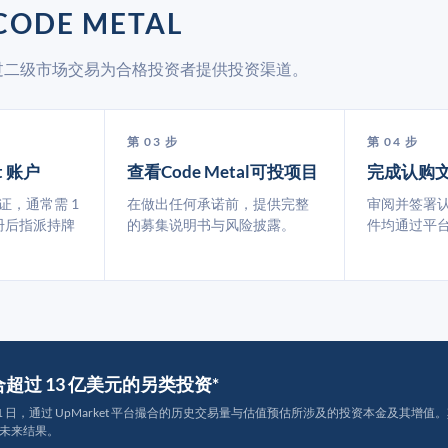
ODE METAL
et 通过二级市场交易为合格投资者提供投资渠道。
第 03 步
第 04 步
t 账户
查看Code Metal可投项目
完成认购
认证，通常需 1
在做出任何承诺前，提供完整
审阅并签署
册后指派持牌
的募集说明书与风险披露。
件均通过平
撮合超过 13 亿美元的另类投资*
月 31 日，通过 UpMarket 平台撮合的历史交易量与估值预估所涉及的投资本金及其增值。其中约
未来结果。