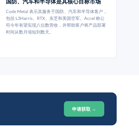
国防、汽车和半导体是其核心目标市场
Code Metal 表示其服务于国防、汽车和半导体客户，
包括 L3Harris、RTX、东芝和美国空军。Accel 称公
司今年有望实现八位数营收，并帮助客户将产品部署
时间从数月缩短到数天。
申请获取 →