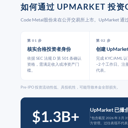
如何通过 UPMARKET 投资C
Code Metal股份未在公开交易所上市。UpMark
第 01 步
第 02 步
核实合格投资者身份
创建 UpMarke
依据 SEC 法规 D 第 501 条确认
完成 KYC/AML 
资格，需满足收入或净资产门
–2 个工作日。注
槛。
代表。
Pre-IPO 投资流动性低、具投机性，可能导致本金全部损失。
UpMarket 已
$1.3B+
*包含截至 2026 年 3 
方管理。过往表现不代表