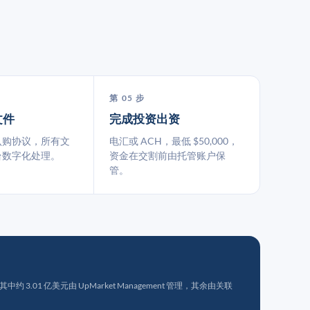
第 05 步
文件
完成投资出资
认购协议，所有文
电汇或 ACH，最低 $50,000，
台数字化处理。
资金在交割前由托管账户保
管。
 3.01 亿美元由 UpMarket Management 管理，其余由关联