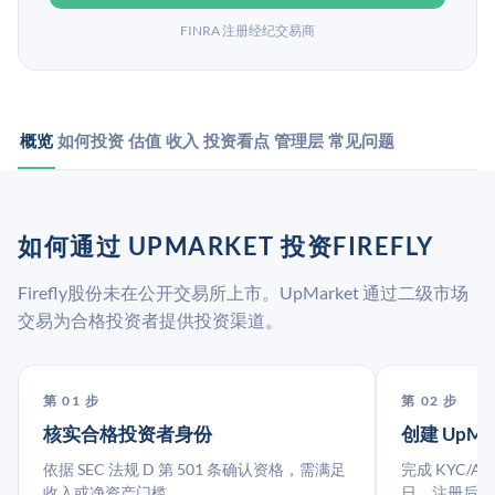
FINRA 注册经纪交易商
概览
如何投资
估值
收入
投资看点
管理层
常见问题
如何通过 UPMARKET 投资FIREFLY
Firefly股份未在公开交易所上市。UpMarket 通过二级市场
交易为合格投资者提供投资渠道。
第 01 步
第 02 步
核实合格投资者身份
创建 UpMa
依据 SEC 法规 D 第 501 条确认资格，需满足
完成 KYC/A
收入或净资产门槛。
日。注册后指