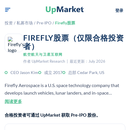
登录
投资
/
私募市场
/
Pre-IPO
/
Firefly股票
FIREFLY股票（仅限合格投资
者）
航空航天与卫星互联网
作者 UpMarket Research | 最近更新：July 2026
CEO Jason Kim
成立 2017
总部 Cedar Park, US
Firefly Aerospace is a U.S. space technology company that
develops launch vehicles, lunar landers, and in-space
spacecraft systems. It became a public company in 2025 and
阅读更多
operates from Cedar Park, Texas.
合格投资者可通过 UpMarket 获取 Pre-IPO 股份。