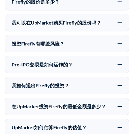
Firefly的股价是多少？
Firefly没有公开股价，因为它是一家私有公司。最近的
已知股价来自其最近一轮融资。 二级市场上的Pre-IPO
我可以在UpMarket购买Firefly的股份吗？
股价可能因供需和市场条件而与最近一轮融资价格有所
可以。合格投资者可以通过填写本页表单或在
不同。
upmarket.co创建账户来表达对Firefly股份的投资意向。
投资Firefly有哪些风险？
所有Pre-IPO产品视供应情况而定，最低投资金额为
Pre-IPO投资存在重大风险。Firefly的股份流动性低，意
50,000美元。UpMarket是FINRA注册的经纪交易商，
味着没有公开市场可以快速出售。不存在确定的退出时
自2019年以来已经纪超过5亿美元的另类投资。
Pre-IPO交易是如何运作的？
间表或回报保证。该投资具有投机性质，投资者应做好
在Pre-IPO交易中，合格投资者通过二级市场平台从现有
可能全部损失的准备。私有公司的估值在融资轮次之间
股东（如员工、早期投资者或其他持有人）处购买股
可能大幅波动。投资者应在投资前咨询其财务顾问并审
我如何退出Firefly的投资？
份。公司本身不会在这些交易中发行新股。UpMarket作
阅所有发行文件。
Pre-IPO持股主要有两种退出途径：在二级市场将股份出
为FINRA注册的经纪交易商促成这些交易，代表双方处
售给其他买家，或持有直到公司完成IPO或被收购。两
理合规、文件和结算事宜。
在UpMarket投资Firefly的最低金额是多少？
种途径都受限于转让限制、公司批准（优先购买权）和
UpMarket上大多数Pre-IPO产品的最低投资金额为
市场条件。任何退出的时间都是不可预测的，投资者应
50,000美元。具体金额可能因产品和股份供应情况而有
做好多年持有的准备。
UpMarket如何估算Firefly的估值？
所不同。创建 UpMarket账户或浏览可用投资无需任何