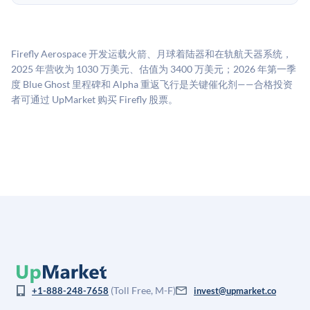
UpMarket的估值为，基于专有模型，综合多个数据来
费用。投资者仅在完成投资时支付交易相关费用。
源：融资轮次数据（Caplight）、营收估算（Sacra）、
二级市场定价以及上市公司可比数据。该模型对上市公
Firefly Aerospace 开发运载火箭、月球着陆器和在轨航天器系统，
司可比倍数应用私有公司折扣，以反映流动性不足和信
2025 年营收为 1030 万美元、估值为 3400 万美元；2026 年第一季
息不对称。此估值不构成投资建议，可能与实际交易价
度 Blue Ghost 里程碑和 Alpha 重返飞行是关键催化剂——合格投资
格存在重大差异。
者可通过 UpMarket 购买 Firefly 股票。
(Toll Free, M-F)
+1-888-248-7658
invest@upmarket.co