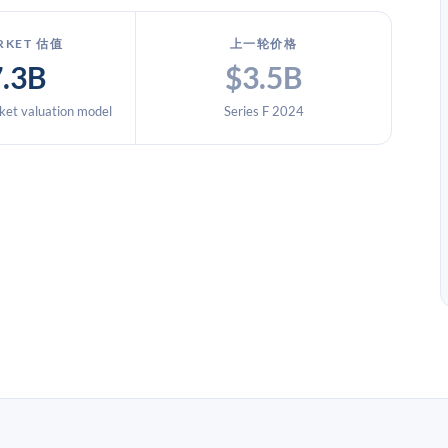
RKET 估值
上一轮价格
7.3B
$3.5B
et valuation model
Series F 2024