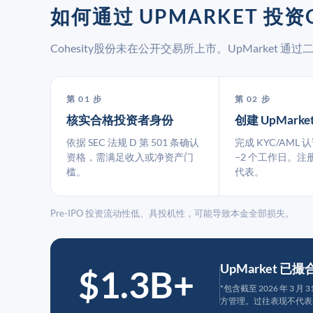
如何通过 UPMARKET 投资C
Cohesity股份未在公开交易所上市。UpMarket
第 01 步
第 02 步
核实合格投资者身份
创建 UpMarke
依据 SEC 法规 D 第 501 条确认
完成 KYC/AML 
资格，需满足收入或净资产门
–2 个工作日。注
槛。
代表。
Pre-IPO 投资流动性低、具投机性，可能导致本金全部损失。
UpMarket 已
$1.3B+
*包含截至 2026 年 3 
方管理。过往表现不代表