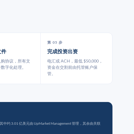
第 05 步
文件
完成投资出资
认购协议，所有文
电汇或 ACH，最低 $50,000，
台数字化处理。
资金在交割前由托管账户保
管。
 3.01 亿美元由 UpMarket Management 管理，其余由关联