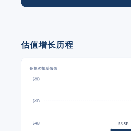
估值增长历程
各轮次投后估值
$8B
$6B
$4B
$3.5B