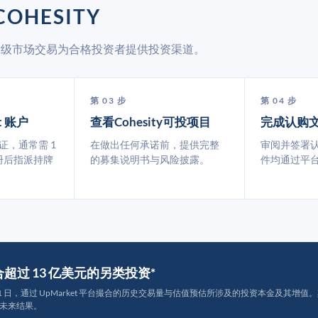
OHESITY
 通过二级市场交易为合格投资者提供投资渠道。
第 03 步
第 04 步
t 账户
查看Cohesity可投项目
完成认购
认证，通常需 1
在做出任何承诺前，提供完整
审阅并签署
册后指派持牌
的募集说明书与风险披露。
件均通过平
撮合超过 13 亿美元的另类投资*
月 31 日，通过 UpMarket 平台撮合的历史交易量与估值预估所涉及的投资本金及其增值。其中约
未来结果。