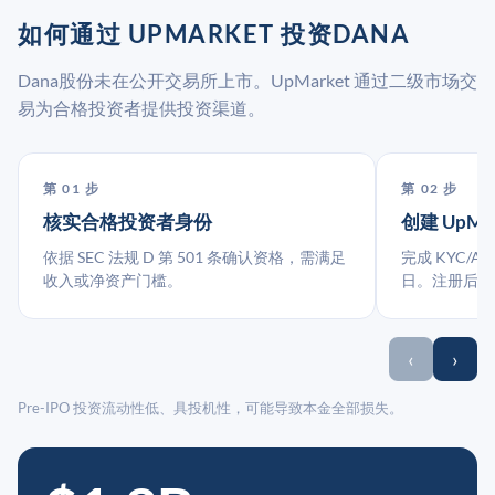
如何通过 UPMARKET 投资DANA
Dana股份未在公开交易所上市。UpMarket 通过二级市场交
易为合格投资者提供投资渠道。
第 01 步
第 02 步
核实合格投资者身份
创建 UpMa
依据 SEC 法规 D 第 501 条确认资格，需满足
完成 KYC/A
收入或净资产门槛。
日。注册后指
‹
›
Pre-IPO 投资流动性低、具投机性，可能导致本金全部损失。