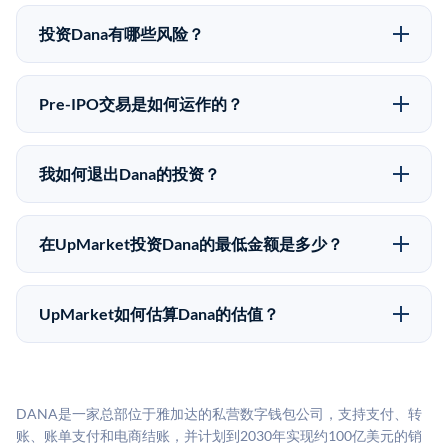
可以。合格投资者可以通过填写本页表单或在
同。
upmarket.co创建账户来表达对Dana股份的投资意向。
投资Dana有哪些风险？
所有Pre-IPO产品视供应情况而定，最低投资金额为
Pre-IPO投资存在重大风险。Dana的股份流动性低，意
50,000美元。UpMarket是FINRA注册的经纪交易商，
味着没有公开市场可以快速出售。不存在确定的退出时
自2019年以来已经纪超过5亿美元的另类投资。
Pre-IPO交易是如何运作的？
间表或回报保证。该投资具有投机性质，投资者应做好
在Pre-IPO交易中，合格投资者通过二级市场平台从现有
可能全部损失的准备。私有公司的估值在融资轮次之间
股东（如员工、早期投资者或其他持有人）处购买股
可能大幅波动。投资者应在投资前咨询其财务顾问并审
我如何退出Dana的投资？
份。公司本身不会在这些交易中发行新股。UpMarket作
阅所有发行文件。
Pre-IPO持股主要有两种退出途径：在二级市场将股份出
为FINRA注册的经纪交易商促成这些交易，代表双方处
售给其他买家，或持有直到公司完成IPO或被收购。两
理合规、文件和结算事宜。
在UpMarket投资Dana的最低金额是多少？
种途径都受限于转让限制、公司批准（优先购买权）和
UpMarket上大多数Pre-IPO产品的最低投资金额为
市场条件。任何退出的时间都是不可预测的，投资者应
50,000美元。具体金额可能因产品和股份供应情况而有
做好多年持有的准备。
UpMarket如何估算Dana的估值？
所不同。创建 UpMarket账户或浏览可用投资无需任何
UpMarket的估值为，基于专有模型，综合多个数据来
费用。投资者仅在完成投资时支付交易相关费用。
源：融资轮次数据（Caplight）、营收估算（Sacra）、
二级市场定价以及上市公司可比数据。该模型对上市公
DANA是一家总部位于雅加达的私营数字钱包公司，支持支付、转
司可比倍数应用私有公司折扣，以反映流动性不足和信
账、账单支付和电商结账，并计划到2030年实现约100亿美元的销