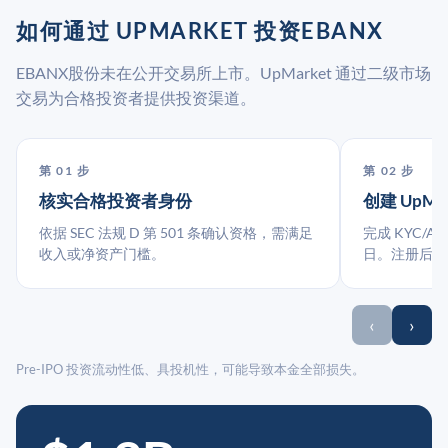
如何通过 UPMARKET 投资EBANX
EBANX股份未在公开交易所上市。UpMarket 通过二级市场
交易为合格投资者提供投资渠道。
第 01 步
第 02 步
核实合格投资者身份
创建 UpMa
依据 SEC 法规 D 第 501 条确认资格，需满足
完成 KYC/A
收入或净资产门槛。
日。注册后指
‹
›
Pre-IPO 投资流动性低、具投机性，可能导致本金全部损失。