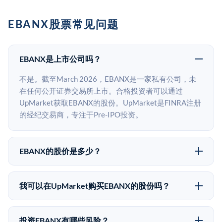
EBANX股票常见问题
EBANX是上市公司吗？
不是。截至March 2026，EBANX是一家私有公司，未
在任何公开证券交易所上市。合格投资者可以通过
UpMarket获取EBANX的股份。UpMarket是FINRA注册
的经纪交易商，专注于Pre-IPO投资。
EBANX的股价是多少？
EBANX没有公开股价，因为它是一家私有公司。最近的
已知股价来自其最近一轮融资。 二级市场上的Pre-IPO
我可以在UpMarket购买EBANX的股份吗？
股价可能因供需和市场条件而与最近一轮融资价格有所
可以。合格投资者可以通过填写本页表单或在
不同。
upmarket.co创建账户来表达对EBANX股份的投资意
投资EBANX有哪些风险？