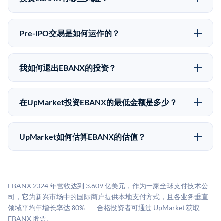
向。所有Pre-IPO产品视供应情况而定，最低投资金额为
Pre-IPO投资存在重大风险。EBANX的股份流动性低，
50,000美元。UpMarket是FINRA注册的经纪交易商，
意味着没有公开市场可以快速出售。不存在确定的退出
自2019年以来已经纪超过5亿美元的另类投资。
Pre-IPO交易是如何运作的？
时间表或回报保证。该投资具有投机性质，投资者应做
在Pre-IPO交易中，合格投资者通过二级市场平台从现有
好可能全部损失的准备。私有公司的估值在融资轮次之
股东（如员工、早期投资者或其他持有人）处购买股
间可能大幅波动。投资者应在投资前咨询其财务顾问并
我如何退出EBANX的投资？
份。公司本身不会在这些交易中发行新股。UpMarket作
审阅所有发行文件。
Pre-IPO持股主要有两种退出途径：在二级市场将股份出
为FINRA注册的经纪交易商促成这些交易，代表双方处
售给其他买家，或持有直到公司完成IPO或被收购。两
理合规、文件和结算事宜。
在UpMarket投资EBANX的最低金额是多少？
种途径都受限于转让限制、公司批准（优先购买权）和
UpMarket上大多数Pre-IPO产品的最低投资金额为
市场条件。任何退出的时间都是不可预测的，投资者应
50,000美元。具体金额可能因产品和股份供应情况而有
做好多年持有的准备。
UpMarket如何估算EBANX的估值？
所不同。创建 UpMarket账户或浏览可用投资无需任何
UpMarket的估值为，基于专有模型，综合多个数据来
费用。投资者仅在完成投资时支付交易相关费用。
源：融资轮次数据（Caplight）、营收估算（Sacra）、
二级市场定价以及上市公司可比数据。该模型对上市公
EBANX 2024 年营收达到 3.609 亿美元，作为一家全球支付技术公
司可比倍数应用私有公司折扣，以反映流动性不足和信
司，它为新兴市场中的国际商户提供本地支付方式，且各业务垂直
息不对称。此估值不构成投资建议，可能与实际交易价
领域平均年增长率达 80%——合格投资者可通过 UpMarket 获取
格存在重大差异。
EBANX 股票。