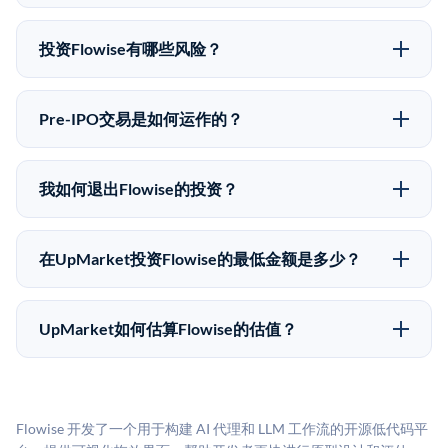
可以。合格投资者可以通过填写本页表单或在
不同。
upmarket.co创建账户来表达对Flowise股份的投资意
投资Flowise有哪些风险？
向。所有Pre-IPO产品视供应情况而定，最低投资金额为
Pre-IPO投资存在重大风险。Flowise的股份流动性低，
50,000美元。UpMarket是FINRA注册的经纪交易商，
意味着没有公开市场可以快速出售。不存在确定的退出
自2019年以来已经纪超过5亿美元的另类投资。
Pre-IPO交易是如何运作的？
时间表或回报保证。该投资具有投机性质，投资者应做
在Pre-IPO交易中，合格投资者通过二级市场平台从现有
好可能全部损失的准备。私有公司的估值在融资轮次之
股东（如员工、早期投资者或其他持有人）处购买股
间可能大幅波动。投资者应在投资前咨询其财务顾问并
我如何退出Flowise的投资？
份。公司本身不会在这些交易中发行新股。UpMarket作
审阅所有发行文件。
Pre-IPO持股主要有两种退出途径：在二级市场将股份出
为FINRA注册的经纪交易商促成这些交易，代表双方处
售给其他买家，或持有直到公司完成IPO或被收购。两
理合规、文件和结算事宜。
在UpMarket投资Flowise的最低金额是多少？
种途径都受限于转让限制、公司批准（优先购买权）和
UpMarket上大多数Pre-IPO产品的最低投资金额为
市场条件。任何退出的时间都是不可预测的，投资者应
50,000美元。具体金额可能因产品和股份供应情况而有
做好多年持有的准备。
UpMarket如何估算Flowise的估值？
所不同。创建 UpMarket账户或浏览可用投资无需任何
UpMarket的估值为，基于专有模型，综合多个数据来
费用。投资者仅在完成投资时支付交易相关费用。
源：融资轮次数据（Caplight）、营收估算（Sacra）、
二级市场定价以及上市公司可比数据。该模型对上市公
Flowise 开发了一个用于构建 AI 代理和 LLM 工作流的开源低代码平
司可比倍数应用私有公司折扣，以反映流动性不足和信