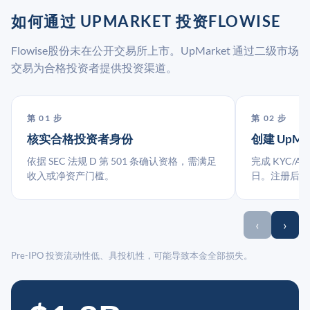
如何通过 UPMARKET 投资FLOWISE
Flowise股份未在公开交易所上市。UpMarket 通过二级市场
交易为合格投资者提供投资渠道。
第 01 步
第 02 步
核实合格投资者身份
创建 UpMa
依据 SEC 法规 D 第 501 条确认资格，需满足
完成 KYC/A
收入或净资产门槛。
日。注册后指
‹
›
Pre-IPO 投资流动性低、具投机性，可能导致本金全部损失。