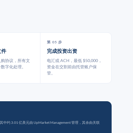
第 05 步
文件
完成投资出资
认购协议，所有文
电汇或 ACH，最低 $50,000，
台数字化处理。
资金在交割前由托管账户保
管。
 3.01 亿美元由 UpMarket Management 管理，其余由关联