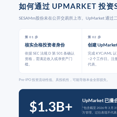
如何通过 UPMARKET 投资
SESAMm股份未在公开交易所上市。UpMarket 
第 01 步
第 02 步
核实合格投资者身份
创建 UpMarke
依据 SEC 法规 D 第 501 条确认
完成 KYC/AML 
资格，需满足收入或净资产门
–2 个工作日。注
槛。
代表。
Pre-IPO 投资流动性低、具投机性，可能导致本金全部损失。
UpMarket 已
$1.3B+
*包含截至 2026 年 3 
方管理。过往表现不代表