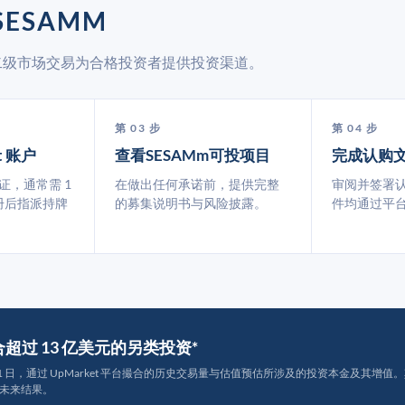
SESAMM
通过二级市场交易为合格投资者提供投资渠道。
第 03 步
第 04 步
t 账户
查看SESAMm可投项目
完成认购
认证，通常需 1
在做出任何承诺前，提供完整
审阅并签署
册后指派持牌
的募集说明书与风险披露。
件均通过平
撮合超过 13 亿美元的另类投资*
月 31 日，通过 UpMarket 平台撮合的历史交易量与估值预估所涉及的投资本金及其增值。其中约
未来结果。