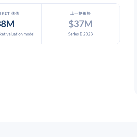
RKET 估值
上一轮价格
38M
$37M
et valuation model
Series B 2023