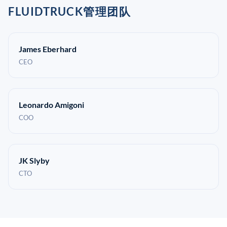
FLUIDTRUCK管理团队
James Eberhard
CEO
Leonardo Amigoni
COO
JK Slyby
CTO