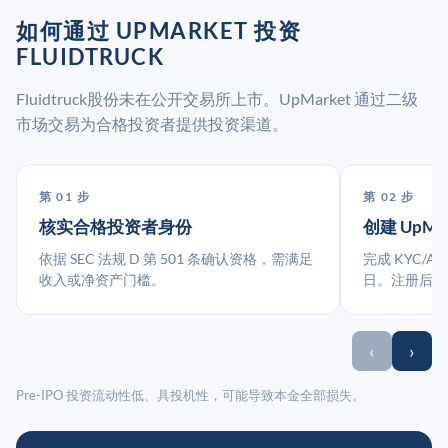
如何通过 UPMARKET 投资
FLUIDTRUCK
Fluidtruck股份未在公开交易所上市。UpMarket 通过二级
市场交易为合格投资者提供投资渠道。
第 01 步
第 02 步
核实合格投资者身份
创建 UpMa
依据 SEC 法规 D 第 501 条确认资格，需满足
完成 KYC/A
收入或净资产门槛。
日。注册后指
‹
›
Pre-IPO 投资流动性低、具投机性，可能导致本金全部损失。