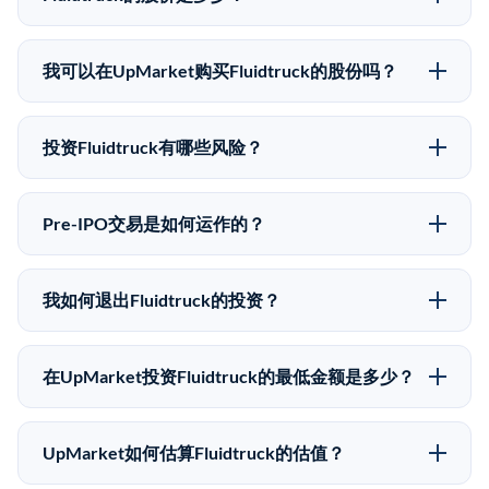
Fluidtruck没有公开股价，因为它是一家私有公司。最近
的已知股价来自其最近一轮融资。 二级市场上的Pre-
我可以在UpMarket购买Fluidtruck的股份吗？
IPO股价可能因供需和市场条件而与最近一轮融资价格
可以。合格投资者可以通过填写本页表单或在
有所不同。
upmarket.co创建账户来表达对Fluidtruck股份的投资意
投资Fluidtruck有哪些风险？
向。所有Pre-IPO产品视供应情况而定，最低投资金额为
Pre-IPO投资存在重大风险。Fluidtruck的股份流动性
50,000美元。UpMarket是FINRA注册的经纪交易商，
低，意味着没有公开市场可以快速出售。不存在确定的
自2019年以来已经纪超过5亿美元的另类投资。
Pre-IPO交易是如何运作的？
退出时间表或回报保证。该投资具有投机性质，投资者
在Pre-IPO交易中，合格投资者通过二级市场平台从现有
应做好可能全部损失的准备。私有公司的估值在融资轮
股东（如员工、早期投资者或其他持有人）处购买股
次之间可能大幅波动。投资者应在投资前咨询其财务顾
我如何退出Fluidtruck的投资？
份。公司本身不会在这些交易中发行新股。UpMarket作
问并审阅所有发行文件。
Pre-IPO持股主要有两种退出途径：在二级市场将股份出
为FINRA注册的经纪交易商促成这些交易，代表双方处
售给其他买家，或持有直到公司完成IPO或被收购。两
理合规、文件和结算事宜。
在UpMarket投资Fluidtruck的最低金额是多少？
种途径都受限于转让限制、公司批准（优先购买权）和
UpMarket上大多数Pre-IPO产品的最低投资金额为
市场条件。任何退出的时间都是不可预测的，投资者应
50,000美元。具体金额可能因产品和股份供应情况而有
做好多年持有的准备。
UpMarket如何估算Fluidtruck的估值？
所不同。创建 UpMarket账户或浏览可用投资无需任何