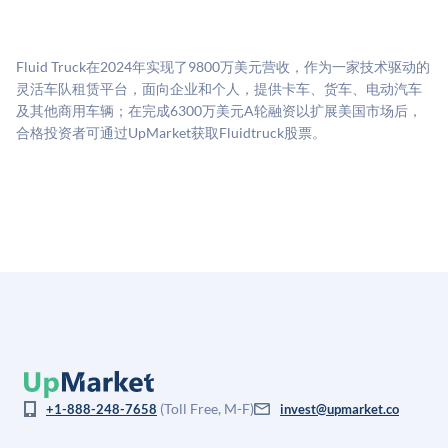
UpMarket的估值为，基于专有模型，综合多个数据来
费用。投资者仅在完成投资时支付交易相关费用。
源：融资轮次数据（Caplight）、营收估算（Sacra）、
二级市场定价以及上市公司可比数据。该模型对上市公
Fluid Truck在2024年实现了9800万美元营收，作为一家技术驱动的
司可比倍数应用私有公司折扣，以反映流动性不足和信
灵活车队租赁平台，面向企业和个人，提供卡车、货车、电动汽车
息不对称。此估值不构成投资建议，可能与实际交易价
及其他商用车辆；在完成6300万美元A轮融资以扩展美国市场后，
格存在重大差异。
合格投资者可通过UpMarket获取Fluidtruck股票。
(Toll Free, M-F)
+1-888-248-7658
invest@upmarket.co