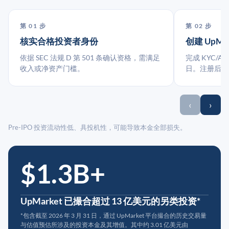
第 01 步
第 02 步
核实合格投资者身份
创建 UpMa
依据 SEC 法规 D 第 501 条确认资格，需满足
完成 KYC/A
收入或净资产门槛。
日。注册后指
‹
›
Pre-IPO 投资流动性低、具投机性，可能导致本金全部损失。
$1.3B+
UpMarket 已撮合超过 13 亿美元的另类投资*
*包含截至 2026 年 3 月 31 日，通过 UpMarket 平台撮合的历史交易量
与估值预估所涉及的投资本金及其增值。其中约 3.01 亿美元由