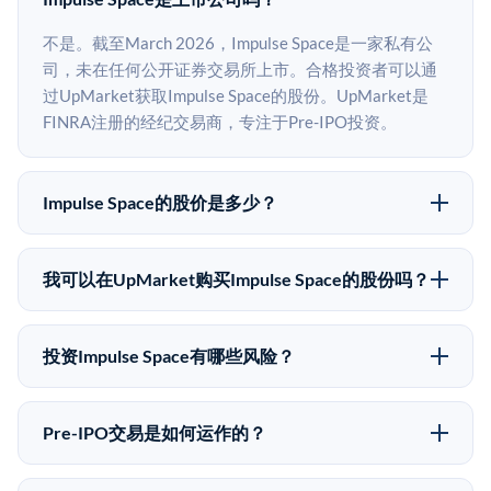
不是。截至March 2026，Impulse Space是一家私有公
司，未在任何公开证券交易所上市。合格投资者可以通
过UpMarket获取Impulse Space的股份。UpMarket是
FINRA注册的经纪交易商，专注于Pre-IPO投资。
Impulse Space的股价是多少？
Impulse Space没有公开股价，因为它是一家私有公司。
最近的已知股价来自其最近一轮融资。 二级市场上的
我可以在UpMarket购买Impulse Space的股份吗？
Pre-IPO股价可能因供需和市场条件而与最近一轮融资价
可以。合格投资者可以通过填写本页表单或在
格有所不同。
upmarket.co创建账户来表达对Impulse Space股份的投
投资Impulse Space有哪些风险？
资意向。所有Pre-IPO产品视供应情况而定，最低投资金
Pre-IPO投资存在重大风险。Impulse Space的股份流动
额为50,000美元。UpMarket是FINRA注册的经纪交易
性低，意味着没有公开市场可以快速出售。不存在确定
商，自2019年以来已经纪超过5亿美元的另类投资。
Pre-IPO交易是如何运作的？
的退出时间表或回报保证。该投资具有投机性质，投资
在Pre-IPO交易中，合格投资者通过二级市场平台从现有
者应做好可能全部损失的准备。私有公司的估值在融资