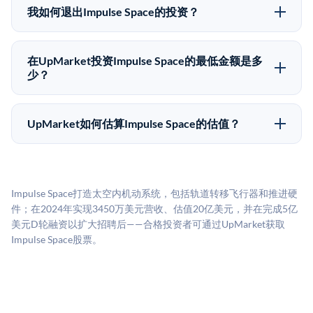
股东（如员工、早期投资者或其他持有人）处购买股
轮次之间可能大幅波动。投资者应在投资前咨询其财务
我如何退出Impulse Space的投资？
份。公司本身不会在这些交易中发行新股。UpMarket作
顾问并审阅所有发行文件。
Pre-IPO持股主要有两种退出途径：在二级市场将股份出
为FINRA注册的经纪交易商促成这些交易，代表双方处
售给其他买家，或持有直到公司完成IPO或被收购。两
理合规、文件和结算事宜。
在UpMarket投资Impulse Space的最低金额是多
种途径都受限于转让限制、公司批准（优先购买权）和
少？
市场条件。任何退出的时间都是不可预测的，投资者应
UpMarket上大多数Pre-IPO产品的最低投资金额为
做好多年持有的准备。
50,000美元。具体金额可能因产品和股份供应情况而有
UpMarket如何估算Impulse Space的估值？
所不同。创建 UpMarket账户或浏览可用投资无需任何
UpMarket的估值为，基于专有模型，综合多个数据来
费用。投资者仅在完成投资时支付交易相关费用。
源：融资轮次数据（Caplight）、营收估算（Sacra）、
二级市场定价以及上市公司可比数据。该模型对上市公
Impulse Space打造太空内机动系统，包括轨道转移飞行器和推进硬
司可比倍数应用私有公司折扣，以反映流动性不足和信
件；在2024年实现3450万美元营收、估值20亿美元，并在完成5亿
息不对称。此估值不构成投资建议，可能与实际交易价
美元D轮融资以扩大招聘后——合格投资者可通过UpMarket获取
格存在重大差异。
Impulse Space股票。