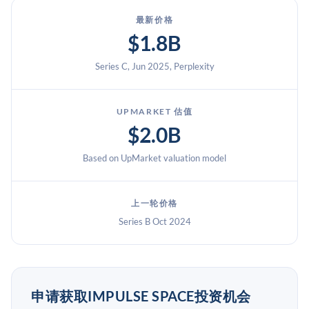
最新价格
$1.8B
Series C, Jun 2025, Perplexity
UPMARKET 估值
$2.0B
Based on UpMarket valuation model
上一轮价格
Series B Oct 2024
申请获取IMPULSE SPACE投资机会