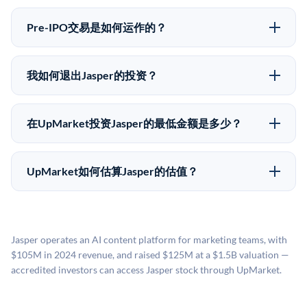
Pre-IPO投资存在重大风险。Jasper的股份流动性低，意
50,000美元。UpMarket是FINRA注册的经纪交易商，
味着没有公开市场可以快速出售。不存在确定的退出时
自2019年以来已经纪超过5亿美元的另类投资。
Pre-IPO交易是如何运作的？
间表或回报保证。该投资具有投机性质，投资者应做好
在Pre-IPO交易中，合格投资者通过二级市场平台从现有
可能全部损失的准备。私有公司的估值在融资轮次之间
股东（如员工、早期投资者或其他持有人）处购买股
可能大幅波动。投资者应在投资前咨询其财务顾问并审
我如何退出Jasper的投资？
份。公司本身不会在这些交易中发行新股。UpMarket作
阅所有发行文件。
Pre-IPO持股主要有两种退出途径：在二级市场将股份出
为FINRA注册的经纪交易商促成这些交易，代表双方处
售给其他买家，或持有直到公司完成IPO或被收购。两
理合规、文件和结算事宜。
在UpMarket投资Jasper的最低金额是多少？
种途径都受限于转让限制、公司批准（优先购买权）和
UpMarket上大多数Pre-IPO产品的最低投资金额为
市场条件。任何退出的时间都是不可预测的，投资者应
50,000美元。具体金额可能因产品和股份供应情况而有
做好多年持有的准备。
UpMarket如何估算Jasper的估值？
所不同。创建 UpMarket账户或浏览可用投资无需任何
UpMarket的估值为，基于专有模型，综合多个数据来
费用。投资者仅在完成投资时支付交易相关费用。
源：融资轮次数据（Caplight）、营收估算（Sacra）、
二级市场定价以及上市公司可比数据。该模型对上市公
Jasper operates an AI content platform for marketing teams, with
司可比倍数应用私有公司折扣，以反映流动性不足和信
$105M in 2024 revenue, and raised $125M at a $1.5B valuation —
息不对称。此估值不构成投资建议，可能与实际交易价
accredited investors can access Jasper stock through UpMarket.
格存在重大差异。