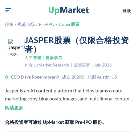
登录
投资
/
私募市场
/
Pre-IPO
/
Jasper股票
JASPER股票（仅限合格投资
者）
人工智能 / 机器学习
作者 UpMarket Research | 最近更新：July 2026
CEO Dave Rogenmoser
成立 2020
总部 Austin, US
Jasper is an AI content platform that helps teams create
marketing copy, blog posts, images, and multilingual content.
It uses generative AI to scale content production for
阅读更多
marketers and enterprises.
合格投资者可通过 UpMarket 获取 Pre-IPO 股份。