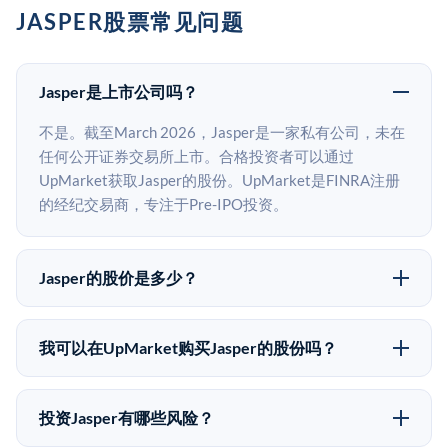
JASPER股票常见问题
Jasper是上市公司吗？
不是。截至March 2026，Jasper是一家私有公司，未在
任何公开证券交易所上市。合格投资者可以通过
UpMarket获取Jasper的股份。UpMarket是FINRA注册
的经纪交易商，专注于Pre-IPO投资。
Jasper的股价是多少？
Jasper没有公开股价，因为它是一家私有公司。最近的
已知股价来自其最近一轮融资。 二级市场上的Pre-IPO
我可以在UpMarket购买Jasper的股份吗？
股价可能因供需和市场条件而与最近一轮融资价格有所
可以。合格投资者可以通过填写本页表单或在
不同。
upmarket.co创建账户来表达对Jasper股份的投资意向。
投资Jasper有哪些风险？
所有Pre-IPO产品视供应情况而定，最低投资金额为