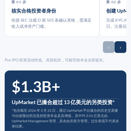
第 01 步
第 02 步
核实合格投资者身份
创建 UpMa
依据 SEC 法规 D 第 501 条确认资格，需满足
完成 KYC/A
收入或净资产门槛。
日。注册后指
‹
›
Pre-IPO 投资流动性低、具投机性，可能导致本金全部损失。
$1.3B+
UpMarket 已撮合超过 13 亿美元的另类投资*
*包含截至 2026 年 3 月 31 日，通过 UpMarket 平台撮合的历史交易量
与估值预估所涉及的投资本金及其增值。其中约 3.01 亿美元由
UpMarket Management 管理，其余由关联方管理。过往表现不代表未
来结果。