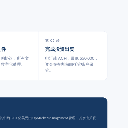
第 05 步
文件
完成投资出资
认购协议，所有文
电汇或 ACH，最低 $50,000，
台数字化处理。
资金在交割前由托管账户保
管。
 3.01 亿美元由 UpMarket Management 管理，其余由关联