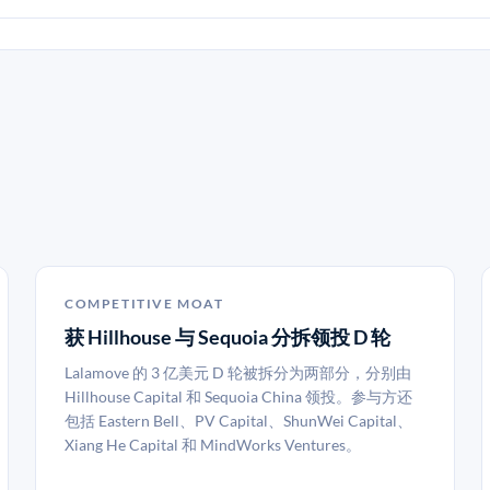
E
COMPETITIVE MOAT
获 Hillhouse 与 Sequoia 分拆领投 D 轮
Lalamove 的 3 亿美元 D 轮被拆分为两部分，分别由
Hillhouse Capital 和 Sequoia China 领投。参与方还
包括 Eastern Bell、PV Capital、ShunWei Capital、
Xiang He Capital 和 MindWorks Ventures。