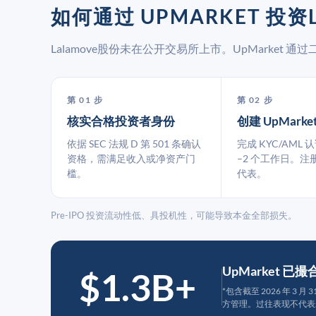
如何通过 UPMARKET 投资
Lalamove股份未在公开交易所上市。UpMarket
第 01 步
第 02 步
核实合格投资者身份
创建 UpMarke
依据 SEC 法规 D 第 501 条确认
完成 KYC/AML 
资格，需满足收入或净资产门
–2 个工作日。注
槛。
代表。
Pre-IPO 投资流动性低、具投机性，可能导致本金全部损失。
UpMarket 已
$1.3B+
*包含截至 2026 年 3 
方管理。过往表现不代表