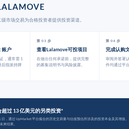
LALAMOVE
 通过二级市场交易为合格投资者提供投资渠道。
第 03 步
第 04 步
t 账户
查看Lalamove可投项目
完成认购
认证，通常需 1
在做出任何承诺前，提供完整
审阅并签署
册后指派持牌
的募集说明书与风险披露。
件均通过平
撮合超过 13 亿美元的另类投资*
月 31 日，通过 UpMarket 平台撮合的历史交易量与估值预估所涉及的投资本金及其增值。其中约
未来结果。