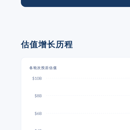
估值增长历程
各轮次投后估值
$10B
$8B
$6B