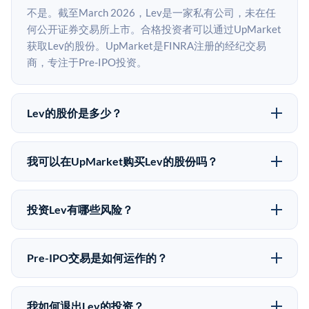
不是。截至March 2026，Lev是一家私有公司，未在任
何公开证券交易所上市。合格投资者可以通过UpMarket
获取Lev的股份。UpMarket是FINRA注册的经纪交易
商，专注于Pre-IPO投资。
Lev的股价是多少？
Lev没有公开股价，因为它是一家私有公司。最近的已知
股价来自其最近一轮融资。 二级市场上的Pre-IPO股价
我可以在UpMarket购买Lev的股份吗？
可能因供需和市场条件而与最近一轮融资价格有所不
可以。合格投资者可以通过填写本页表单或在
同。
upmarket.co创建账户来表达对Lev股份的投资意向。所
投资Lev有哪些风险？
有Pre-IPO产品视供应情况而定，最低投资金额为
Pre-IPO投资存在重大风险。Lev的股份流动性低，意味
50,000美元。UpMarket是FINRA注册的经纪交易商，
着没有公开市场可以快速出售。不存在确定的退出时间
自2019年以来已经纪超过5亿美元的另类投资。
Pre-IPO交易是如何运作的？
表或回报保证。该投资具有投机性质，投资者应做好可
在Pre-IPO交易中，合格投资者通过二级市场平台从现有
能全部损失的准备。私有公司的估值在融资轮次之间可
股东（如员工、早期投资者或其他持有人）处购买股
能大幅波动。投资者应在投资前咨询其财务顾问并审阅
我如何退出Lev的投资？