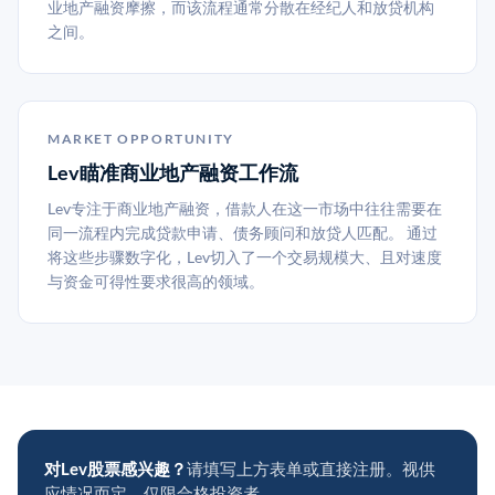
业地产融资摩擦，而该流程通常分散在经纪人和放贷机构
之间。
MARKET OPPORTUNITY
Lev瞄准商业地产融资工作流
Lev专注于商业地产融资，借款人在这一市场中往往需要在
同一流程内完成贷款申请、债务顾问和放贷人匹配。 通过
将这些步骤数字化，Lev切入了一个交易规模大、且对速度
与资金可得性要求很高的领域。
对Lev股票感兴趣？
请填写上方表单或直接注册。视供
应情况而定，仅限合格投资者。