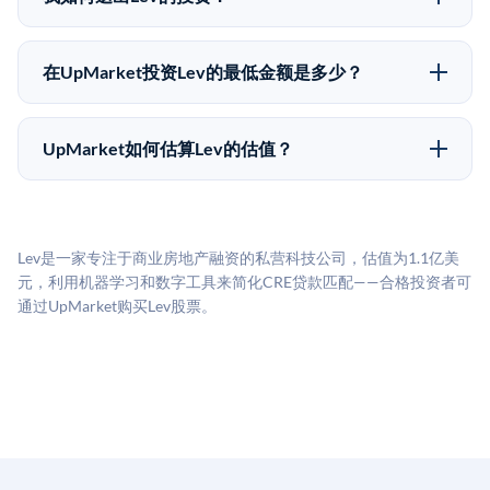
份。公司本身不会在这些交易中发行新股。UpMarket作
所有发行文件。
Pre-IPO持股主要有两种退出途径：在二级市场将股份出
为FINRA注册的经纪交易商促成这些交易，代表双方处
售给其他买家，或持有直到公司完成IPO或被收购。两
理合规、文件和结算事宜。
在UpMarket投资Lev的最低金额是多少？
种途径都受限于转让限制、公司批准（优先购买权）和
UpMarket上大多数Pre-IPO产品的最低投资金额为
市场条件。任何退出的时间都是不可预测的，投资者应
50,000美元。具体金额可能因产品和股份供应情况而有
做好多年持有的准备。
UpMarket如何估算Lev的估值？
所不同。创建 UpMarket账户或浏览可用投资无需任何
UpMarket的估值为，基于专有模型，综合多个数据来
费用。投资者仅在完成投资时支付交易相关费用。
源：融资轮次数据（Caplight）、营收估算（Sacra）、
二级市场定价以及上市公司可比数据。该模型对上市公
Lev是一家专注于商业房地产融资的私营科技公司，估值为1.1亿美
司可比倍数应用私有公司折扣，以反映流动性不足和信
元，利用机器学习和数字工具来简化CRE贷款匹配——合格投资者可
息不对称。此估值不构成投资建议，可能与实际交易价
通过UpMarket购买Lev股票。
格存在重大差异。