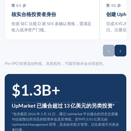
第 01 步
第 02 步
核实合格投资者身份
创建 UpMa
依据 SEC 法规 D 第 501 条确认资格，需满足
完成 KYC/A
收入或净资产门槛。
日。注册后指
‹
›
Pre-IPO 投资流动性低、具投机性，可能导致本金全部损失。
$1.3B+
UpMarket 已撮合超过 13 亿美元的另类投资*
*包含截至 2026 年 3 月 31 日，通过 UpMarket 平台撮合的历史交易量
与估值预估所涉及的投资本金及其增值。其中约 3.01 亿美元由
UpMarket Management 管理，其余由关联方管理。过往表现不代表未
来结果。