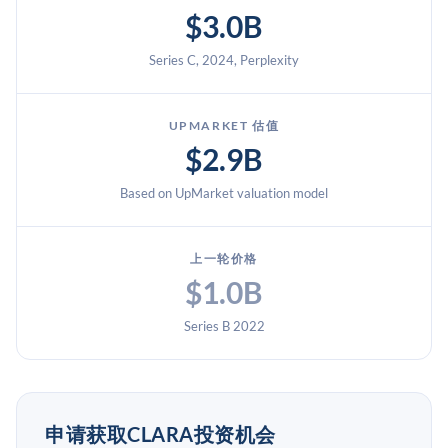
$3.0B
Series C, 2024, Perplexity
UPMARKET 估值
$2.9B
Based on UpMarket valuation model
上一轮价格
$1.0B
Series B 2022
申请获取CLARA投资机会