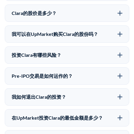
Clara的股价是多少？
Clara没有公开股价，因为它是一家私有公司。最近的已
知股价来自其最近一轮融资。 二级市场上的Pre-IPO股
我可以在UpMarket购买Clara的股份吗？
价可能因供需和市场条件而与最近一轮融资价格有所不
可以。合格投资者可以通过填写本页表单或在
同。
upmarket.co创建账户来表达对Clara股份的投资意向。
投资Clara有哪些风险？
所有Pre-IPO产品视供应情况而定，最低投资金额为
Pre-IPO投资存在重大风险。Clara的股份流动性低，意
50,000美元。UpMarket是FINRA注册的经纪交易商，
味着没有公开市场可以快速出售。不存在确定的退出时
自2019年以来已经纪超过5亿美元的另类投资。
Pre-IPO交易是如何运作的？
间表或回报保证。该投资具有投机性质，投资者应做好
在Pre-IPO交易中，合格投资者通过二级市场平台从现有
可能全部损失的准备。私有公司的估值在融资轮次之间
股东（如员工、早期投资者或其他持有人）处购买股
可能大幅波动。投资者应在投资前咨询其财务顾问并审
我如何退出Clara的投资？
份。公司本身不会在这些交易中发行新股。UpMarket作
阅所有发行文件。
Pre-IPO持股主要有两种退出途径：在二级市场将股份出
为FINRA注册的经纪交易商促成这些交易，代表双方处
售给其他买家，或持有直到公司完成IPO或被收购。两
理合规、文件和结算事宜。
在UpMarket投资Clara的最低金额是多少？
种途径都受限于转让限制、公司批准（优先购买权）和
UpMarket上大多数Pre-IPO产品的最低投资金额为
市场条件。任何退出的时间都是不可预测的，投资者应