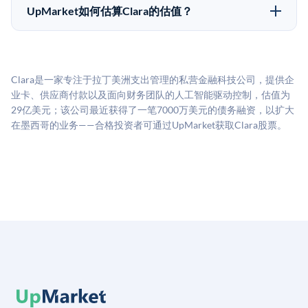
50,000美元。具体金额可能因产品和股份供应情况而有
做好多年持有的准备。
UpMarket如何估算Clara的估值？
所不同。创建 UpMarket账户或浏览可用投资无需任何
UpMarket的估值为，基于专有模型，综合多个数据来
费用。投资者仅在完成投资时支付交易相关费用。
源：融资轮次数据（Caplight）、营收估算（Sacra）、
二级市场定价以及上市公司可比数据。该模型对上市公
Clara是一家专注于拉丁美洲支出管理的私营金融科技公司，提供企
司可比倍数应用私有公司折扣，以反映流动性不足和信
业卡、供应商付款以及面向财务团队的人工智能驱动控制，估值为
息不对称。此估值不构成投资建议，可能与实际交易价
29亿美元；该公司最近获得了一笔7000万美元的债务融资，以扩大
格存在重大差异。
在墨西哥的业务——合格投资者可通过UpMarket获取Clara股票。