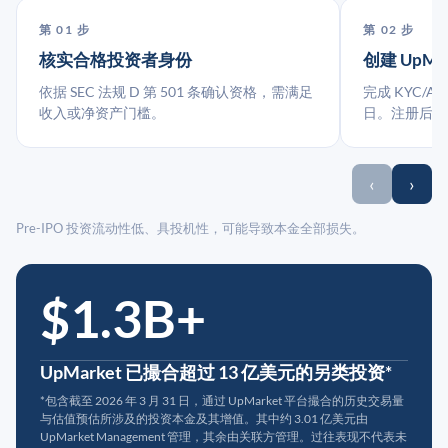
第 01 步
第 02 步
核实合格投资者身份
创建 UpMa
依据 SEC 法规 D 第 501 条确认资格，需满足
完成 KYC/A
收入或净资产门槛。
日。注册后指
‹
›
Pre-IPO 投资流动性低、具投机性，可能导致本金全部损失。
$1.3B+
UpMarket 已撮合超过 13 亿美元的另类投资*
*包含截至 2026 年 3 月 31 日，通过 UpMarket 平台撮合的历史交易量
与估值预估所涉及的投资本金及其增值。其中约 3.01 亿美元由
UpMarket Management 管理，其余由关联方管理。过往表现不代表未