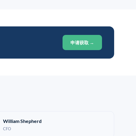
申请获取 →
William Shepherd
CFO