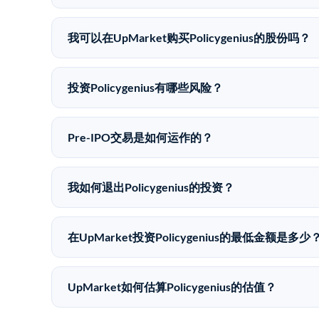
Policygenius没有公开股价，因为它是一家私
同。
我可以在UpMarket购买Policygenius的股份吗？
可以。合格投资者可以通过填写本页表单或在upmarket.
UpMarket是FINRA注册的经纪交易商，自2019
投资Policygenius有哪些风险？
Pre-IPO投资存在重大风险。Policygeni
能全部损失的准备。私有公司的估值在融资轮次之间
Pre-IPO交易是如何运作的？
在Pre-IPO交易中，合格投资者通过二级市场平台从
注册的经纪交易商促成这些交易，代表双方处理合规
我如何退出Policygenius的投资？
Pre-IPO持股主要有两种退出途径：在二级市场
件。任何退出的时间都是不可预测的，投资者应做好
在UpMarket投资Policygenius的最低金额是多少
UpMarket上大多数Pre-IPO产品的最低投资金
仅在完成投资时支付交易相关费用。
UpMarket如何估算Policygenius的估值？
UpMarket的估值为，基于专有模型，综合多个数据