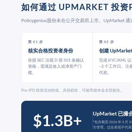
如何通过 UPMARKET 投资P
Policygenius股份未在公开交易所上市。UpMar
第 01 步
第 02 步
核实合格投资者身份
创建 UpMarke
依据 SEC 法规 D 第 501 条确认
完成 KYC/AML 
资格，需满足收入或净资产门
–2 个工作日。注
槛。
代表。
Pre-IPO 投资流动性低、具投机性，可能导致本金全部损失。
UpMarket 已
$1.3B+
*包含截至 2026 年 3 
方管理。过往表现不代表