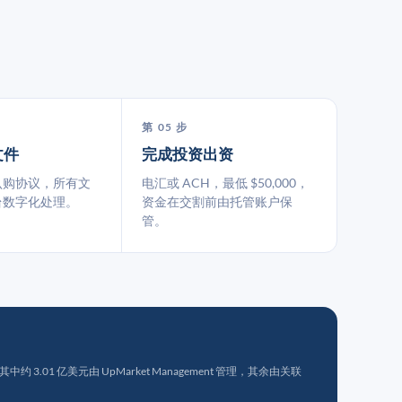
第 05 步
文件
完成投资出资
认购协议，所有文
电汇或 ACH，最低 $50,000，
台数字化处理。
资金在交割前由托管账户保
管。
 3.01 亿美元由 UpMarket Management 管理，其余由关联