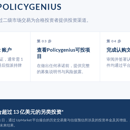
OLICYGENIUS
ket 通过二级市场交易为合格投资者提供投资渠道。
第 03 步
第 04 步
t 账户
查看Policygenius可投项
完成认购
目
认证，通常需 1
审阅并签署
册后指派持牌
件均通过平
在做出任何承诺前，提供完整
的募集说明书与风险披露。
撮合超过 13 亿美元的另类投资*
月 31 日，通过 UpMarket 平台撮合的历史交易量与估值预估所涉及的投资本金及其增值。其中约
未来结果。