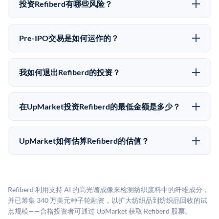
upmarket.co创建账户来表达对Refiberd股份的投资意
投资Refiberd有哪些风险？
向。所有Pre-IPO产品视供应情况而定，最低投资金额为
Pre-IPO投资存在重大风险。Refiberd的股份流动性低，
50,000美元。UpMarket是FINRA注册的经纪交易商，
意味着没有公开市场可以快速出售。不存在确定的退出
自2019年以来已经纪超过5亿美元的另类投资。
Pre-IPO交易是如何运作的？
时间表或回报保证。该投资具有投机性质，投资者应做
在Pre-IPO交易中，合格投资者通过二级市场平台从现有
好可能全部损失的准备。私有公司的估值在融资轮次之
股东（如员工、早期投资者或其他持有人）处购买股
间可能大幅波动。投资者应在投资前咨询其财务顾问并
我如何退出Refiberd的投资？
份。公司本身不会在这些交易中发行新股。UpMarket作
审阅所有发行文件。
Pre-IPO持股主要有两种退出途径：在二级市场将股份出
为FINRA注册的经纪交易商促成这些交易，代表双方处
售给其他买家，或持有直到公司完成IPO或被收购。两
理合规、文件和结算事宜。
在UpMarket投资Refiberd的最低金额是多少？
种途径都受限于转让限制、公司批准（优先购买权）和
UpMarket上大多数Pre-IPO产品的最低投资金额为
市场条件。任何退出的时间都是不可预测的，投资者应
50,000美元。具体金额可能因产品和股份供应情况而有
做好多年持有的准备。
UpMarket如何估算Refiberd的估值？
所不同。创建 UpMarket账户或浏览可用投资无需任何
UpMarket的估值为，基于专有模型，综合多个数据来
费用。投资者仅在完成投资时支付交易相关费用。
源：融资轮次数据（Caplight）、营收估算（Sacra）、
二级市场定价以及上市公司可比数据。该模型对上市公
Refiberd 利用支持 AI 的高光谱成像来检测纺织废料中的纤维成分，
司可比倍数应用私有公司折扣，以反映流动性不足和信
并已筹集 340 万美元种子轮融资，以扩大纺织品到纺织品回收的试
息不对称。此估值不构成投资建议，可能与实际交易价
点规模——合格投资者可通过 UpMarket 获取 Refiberd 股票。