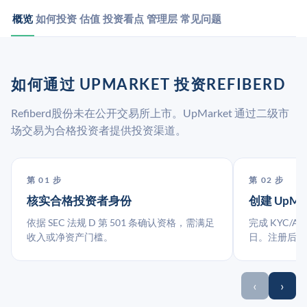
概览
如何投资
估值
投资看点
管理层
常见问题
如何通过 UPMARKET 投资REFIBERD
Refiberd股份未在公开交易所上市。UpMarket 通过二级市
场交易为合格投资者提供投资渠道。
第 01 步
第 02 步
核实合格投资者身份
创建 UpMa
依据 SEC 法规 D 第 501 条确认资格，需满足
完成 KYC/A
收入或净资产门槛。
日。注册后指
‹
›