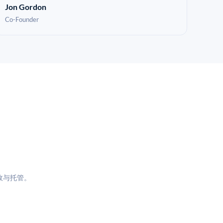
Jon Gordon
Co-Founder
政与托管。