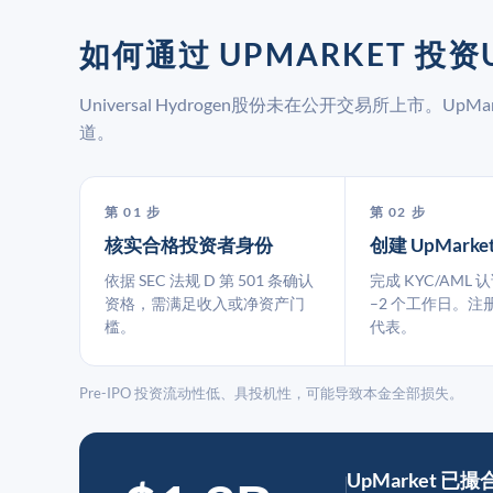
如何通过 UPMARKET 投资U
Universal Hydrogen股份未在公开交易所上市。
道。
第 01 步
第 02 步
核实合格投资者身份
创建 UpMarke
依据 SEC 法规 D 第 501 条确认
完成 KYC/AML 
资格，需满足收入或净资产门
–2 个工作日。注
槛。
代表。
Pre-IPO 投资流动性低、具投机性，可能导致本金全部损失。
UpMarket 已