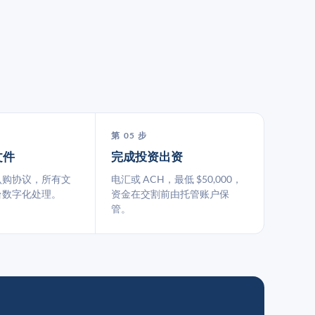
第 05 步
文件
完成投资出资
认购协议，所有文
电汇或 ACH，最低 $50,000，
台数字化处理。
资金在交割前由托管账户保
管。