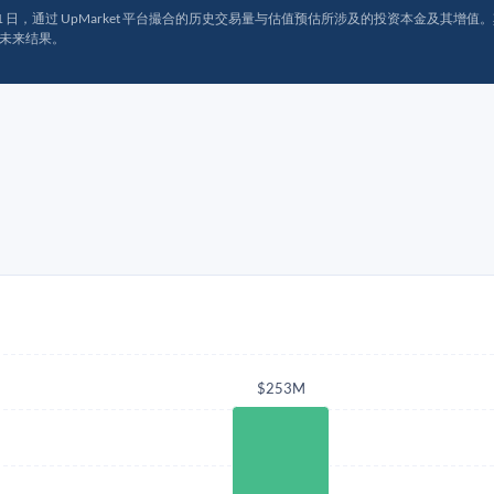
月 31 日，通过 UpMarket 平台撮合的历史交易量与估值预估所涉及的投资本金及其增值。其中约
未来结果。
$253M