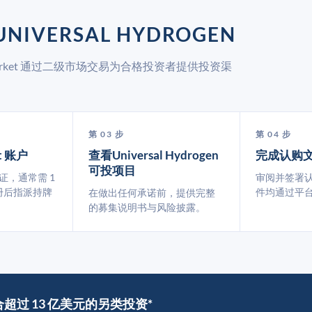
NIVERSAL HYDROGEN
UpMarket 通过二级市场交易为合格投资者提供投资渠
第 03 步
第 04 步
t 账户
查看Universal Hydrogen
完成认购
可投项目
认证，通常需 1
审阅并签署
册后指派持牌
件均通过平
在做出任何承诺前，提供完整
的募集说明书与风险披露。
撮合超过 13 亿美元的另类投资*