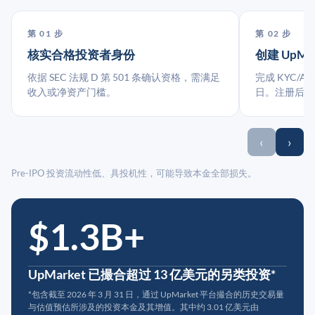
第 01 步
第 02 步
核实合格投资者身份
创建 UpMa
依据 SEC 法规 D 第 501 条确认资格，需满足
完成 KYC/A
收入或净资产门槛。
日。注册后指
‹
›
Pre-IPO 投资流动性低、具投机性，可能导致本金全部损失。
$1.3B+
UpMarket 已撮合超过 13 亿美元的另类投资*
*包含截至 2026 年 3 月 31 日，通过 UpMarket 平台撮合的历史交易量
与估值预估所涉及的投资本金及其增值。其中约 3.01 亿美元由