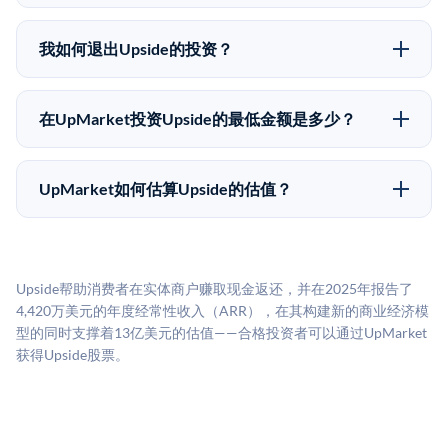
在Pre-IPO交易中，合格投资者通过二级市场平台从现有
可能全部损失的准备。私有公司的估值在融资轮次之间
股东（如员工、早期投资者或其他持有人）处购买股
可能大幅波动。投资者应在投资前咨询其财务顾问并审
我如何退出Upside的投资？
份。公司本身不会在这些交易中发行新股。UpMarket作
阅所有发行文件。
Pre-IPO持股主要有两种退出途径：在二级市场将股份出
为FINRA注册的经纪交易商促成这些交易，代表双方处
售给其他买家，或持有直到公司完成IPO或被收购。两
理合规、文件和结算事宜。
在UpMarket投资Upside的最低金额是多少？
种途径都受限于转让限制、公司批准（优先购买权）和
UpMarket上大多数Pre-IPO产品的最低投资金额为
市场条件。任何退出的时间都是不可预测的，投资者应
50,000美元。具体金额可能因产品和股份供应情况而有
做好多年持有的准备。
UpMarket如何估算Upside的估值？
所不同。创建 UpMarket账户或浏览可用投资无需任何
UpMarket的估值为，基于专有模型，综合多个数据来
费用。投资者仅在完成投资时支付交易相关费用。
源：融资轮次数据（Caplight）、营收估算（Sacra）、
二级市场定价以及上市公司可比数据。该模型对上市公
Upside帮助消费者在实体商户赚取现金返还，并在2025年报告了
司可比倍数应用私有公司折扣，以反映流动性不足和信
4,420万美元的年度经常性收入（ARR），在其构建新的商业经济模
息不对称。此估值不构成投资建议，可能与实际交易价
型的同时支撑着13亿美元的估值——合格投资者可以通过UpMarket
格存在重大差异。
获得Upside股票。