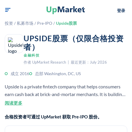
登录
投资
/
私募市场
/
Pre-IPO
/
Upside股票
UPSIDE股票（仅限合格投资
者）
金融科技
作者 UpMarket Research | 最近更新：July 2026
成立 2016
总部 Washington, DC, US
Upside is a private fintech company that helps consumers
earn cash back at brick-and-mortar merchants. It is building
a new economic model for commerce and was founded in
阅读更多
2016.
合格投资者可通过 UpMarket 获取 Pre-IPO 股份。