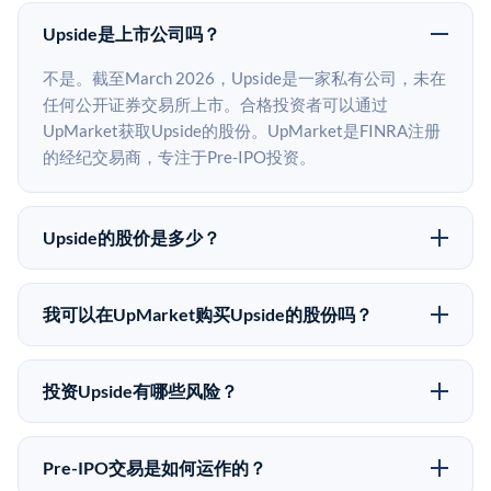
Upside是上市公司吗？
不是。截至March 2026，Upside是一家私有公司，未在
任何公开证券交易所上市。合格投资者可以通过
UpMarket获取Upside的股份。UpMarket是FINRA注册
的经纪交易商，专注于Pre-IPO投资。
Upside的股价是多少？
Upside没有公开股价，因为它是一家私有公司。最近的
已知股价来自其最近一轮融资。 二级市场上的Pre-IPO
我可以在UpMarket购买Upside的股份吗？
股价可能因供需和市场条件而与最近一轮融资价格有所
可以。合格投资者可以通过填写本页表单或在
不同。
upmarket.co创建账户来表达对Upside股份的投资意向。
投资Upside有哪些风险？
所有Pre-IPO产品视供应情况而定，最低投资金额为
Pre-IPO投资存在重大风险。Upside的股份流动性低，意
50,000美元。UpMarket是FINRA注册的经纪交易商，
味着没有公开市场可以快速出售。不存在确定的退出时
自2019年以来已经纪超过5亿美元的另类投资。
Pre-IPO交易是如何运作的？
间表或回报保证。该投资具有投机性质，投资者应做好