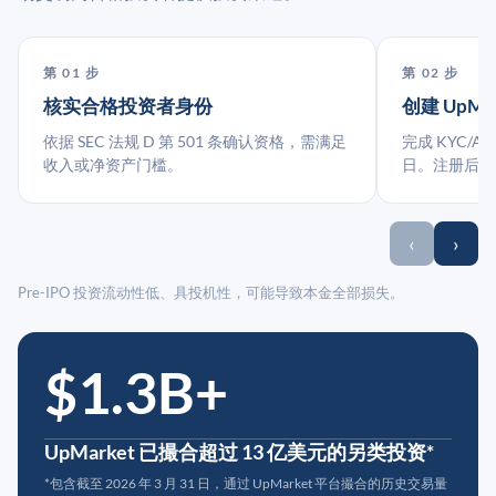
第 01 步
第 02 步
核实合格投资者身份
创建 UpMa
依据 SEC 法规 D 第 501 条确认资格，需满足
完成 KYC/A
收入或净资产门槛。
日。注册后指
‹
›
Pre-IPO 投资流动性低、具投机性，可能导致本金全部损失。
$1.3B+
UpMarket 已撮合超过 13 亿美元的另类投资*
*包含截至 2026 年 3 月 31 日，通过 UpMarket 平台撮合的历史交易量