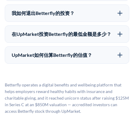
在Pre-IPO交易中，合格投资者通过二级市场平台从现有
好可能全部损失的准备。私有公司的估值在融资轮次之
股东（如员工、早期投资者或其他持有人）处购买股
间可能大幅波动。投资者应在投资前咨询其财务顾问并
我如何退出Betterfly的投资？
份。公司本身不会在这些交易中发行新股。UpMarket作
审阅所有发行文件。
Pre-IPO持股主要有两种退出途径：在二级市场将股份出
为FINRA注册的经纪交易商促成这些交易，代表双方处
售给其他买家，或持有直到公司完成IPO或被收购。两
理合规、文件和结算事宜。
在UpMarket投资Betterfly的最低金额是多少？
种途径都受限于转让限制、公司批准（优先购买权）和
UpMarket上大多数Pre-IPO产品的最低投资金额为
市场条件。任何退出的时间都是不可预测的，投资者应
50,000美元。具体金额可能因产品和股份供应情况而有
做好多年持有的准备。
UpMarket如何估算Betterfly的估值？
所不同。创建 UpMarket账户或浏览可用投资无需任何
UpMarket的估值为，基于专有模型，综合多个数据来
费用。投资者仅在完成投资时支付交易相关费用。
源：融资轮次数据（Caplight）、营收估算（Sacra）、
二级市场定价以及上市公司可比数据。该模型对上市公
Betterfly operates a digital benefits and wellbeing platform that
司可比倍数应用私有公司折扣，以反映流动性不足和信
helps employers reward healthy habits with insurance and
息不对称。此估值不构成投资建议，可能与实际交易价
charitable giving, and it reached unicorn status after raising $125M
格存在重大差异。
in Series C at an $850M valuation — accredited investors can
access Betterfly stock through UpMarket.