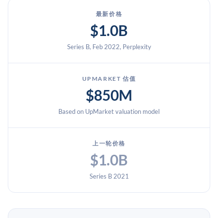
最新价格
$1.0B
Series B, Feb 2022, Perplexity
UPMARKET 估值
$850M
Based on UpMarket valuation model
上一轮价格
$1.0B
Series B 2021