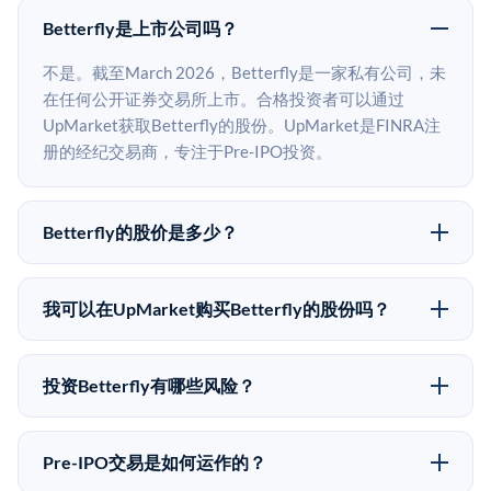
Betterfly是上市公司吗？
不是。截至March 2026，Betterfly是一家私有公司，未
在任何公开证券交易所上市。合格投资者可以通过
UpMarket获取Betterfly的股份。UpMarket是FINRA注
册的经纪交易商，专注于Pre-IPO投资。
Betterfly的股价是多少？
Betterfly没有公开股价，因为它是一家私有公司。最近
的已知股价来自其最近一轮融资。 二级市场上的Pre-
我可以在UpMarket购买Betterfly的股份吗？
IPO股价可能因供需和市场条件而与最近一轮融资价格
可以。合格投资者可以通过填写本页表单或在
有所不同。
upmarket.co创建账户来表达对Betterfly股份的投资意
投资Betterfly有哪些风险？
向。所有Pre-IPO产品视供应情况而定，最低投资金额为
Pre-IPO投资存在重大风险。Betterfly的股份流动性低，
50,000美元。UpMarket是FINRA注册的经纪交易商，
意味着没有公开市场可以快速出售。不存在确定的退出
自2019年以来已经纪超过5亿美元的另类投资。
Pre-IPO交易是如何运作的？
时间表或回报保证。该投资具有投机性质，投资者应做