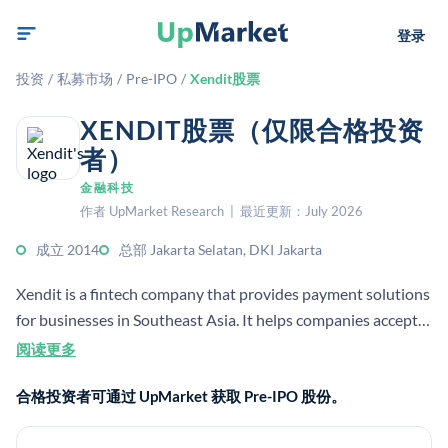
登录
投资
/
私募市场
/
Pre-IPO
/
Xendit股票
XENDIT股票（仅限合格投资
者）
金融科技
作者 UpMarket Research | 最近更新：July 2026
成立 2014
总部 Jakarta Selatan, DKI Jakarta
Xendit is a fintech company that provides payment solutions
for businesses in Southeast Asia. It helps companies accept
payments, send payouts, and manage money movement
阅读更多
through APIs and no-code tools.
合格投资者可通过 UpMarket 获取 Pre-IPO 股份。