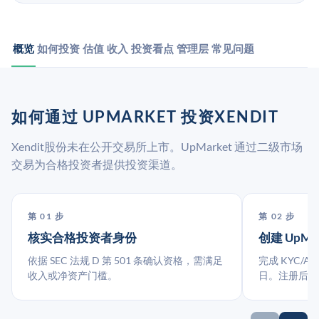
概览
如何投资
估值
收入
投资看点
管理层
常见问题
如何通过 UPMARKET 投资XENDIT
Xendit股份未在公开交易所上市。UpMarket 通过二级市场
交易为合格投资者提供投资渠道。
第 01 步
第 02 步
核实合格投资者身份
创建 UpMa
依据 SEC 法规 D 第 501 条确认资格，需满足
完成 KYC/A
收入或净资产门槛。
日。注册后指