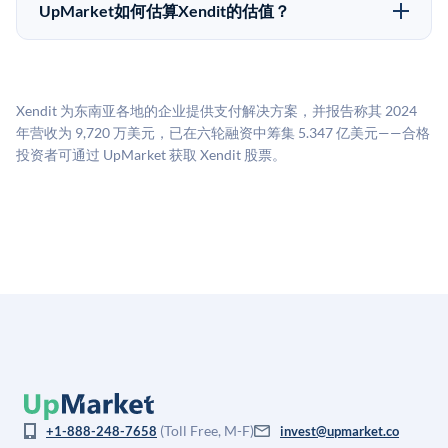
50,000美元。具体金额可能因产品和股份供应情况而有
做好多年持有的准备。
UpMarket如何估算Xendit的估值？
所不同。创建 UpMarket账户或浏览可用投资无需任何
UpMarket的估值为，基于专有模型，综合多个数据来
费用。投资者仅在完成投资时支付交易相关费用。
源：融资轮次数据（Caplight）、营收估算（Sacra）、
二级市场定价以及上市公司可比数据。该模型对上市公
Xendit 为东南亚各地的企业提供支付解决方案，并报告称其 2024
司可比倍数应用私有公司折扣，以反映流动性不足和信
年营收为 9,720 万美元，已在六轮融资中筹集 5.347 亿美元——合格
息不对称。此估值不构成投资建议，可能与实际交易价
投资者可通过 UpMarket 获取 Xendit 股票。
格存在重大差异。
(Toll Free, M-F)
+1-888-248-7658
invest@upmarket.co