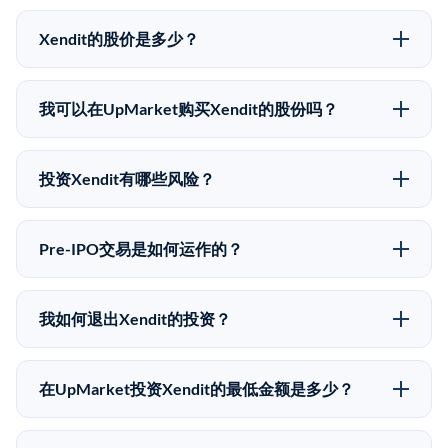
Xendit的股价是多少？
Xendit没有公开股价，因为它是一家私有公司。最近的
已知股价来自其最近一轮融资。 二级市场上的Pre-IPO
我可以在UpMarket购买Xendit的股份吗？
股价可能因供需和市场条件而与最近一轮融资价格有所
可以。合格投资者可以通过填写本页表单或在
不同。
upmarket.co创建账户来表达对Xendit股份的投资意向。
投资Xendit有哪些风险？
所有Pre-IPO产品视供应情况而定，最低投资金额为
Pre-IPO投资存在重大风险。Xendit的股份流动性低，意
50,000美元。UpMarket是FINRA注册的经纪交易商，
味着没有公开市场可以快速出售。不存在确定的退出时
自2019年以来已经纪超过5亿美元的另类投资。
Pre-IPO交易是如何运作的？
间表或回报保证。该投资具有投机性质，投资者应做好
在Pre-IPO交易中，合格投资者通过二级市场平台从现有
可能全部损失的准备。私有公司的估值在融资轮次之间
股东（如员工、早期投资者或其他持有人）处购买股
可能大幅波动。投资者应在投资前咨询其财务顾问并审
我如何退出Xendit的投资？
份。公司本身不会在这些交易中发行新股。UpMarket作
阅所有发行文件。
Pre-IPO持股主要有两种退出途径：在二级市场将股份出
为FINRA注册的经纪交易商促成这些交易，代表双方处
售给其他买家，或持有直到公司完成IPO或被收购。两
理合规、文件和结算事宜。
在UpMarket投资Xendit的最低金额是多少？
种途径都受限于转让限制、公司批准（优先购买权）和
UpMarket上大多数Pre-IPO产品的最低投资金额为
市场条件。任何退出的时间都是不可预测的，投资者应