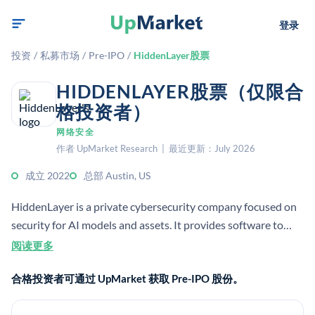
登录
投资
/
私募市场
/
Pre-IPO
/
HiddenLayer股票
HIDDENLAYER股票（仅限合
格投资者）
网络安全
作者 UpMarket Research | 最近更新：July 2026
成立 2022
总部 Austin, US
HiddenLayer is a private cybersecurity company focused on
security for AI models and assets. It provides software to
detect threats, protect models, and help enterprises adopt AI
阅读更多
safely and compliantly. Founded by security researchers, it is
合格投资者可通过 UpMarket 获取 Pre-IPO 股份。
positioned as an AI application security provider.