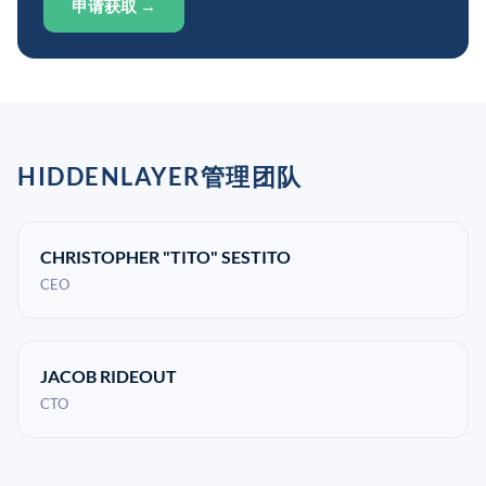
申请获取 →
HIDDENLAYER管理团队
CHRISTOPHER "TITO" SESTITO
CEO
JACOB RIDEOUT
CTO