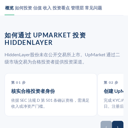
概览
如何投资
估值
收入
投资看点
管理层
常见问题
如何通过 UPMARKET 投资
HIDDENLAYER
HiddenLayer股份未在公开交易所上市。UpMarket 通过二
级市场交易为合格投资者提供投资渠道。
第 01 步
第 02 步
核实合格投资者身份
创建 UpMa
依据 SEC 法规 D 第 501 条确认资格，需满足
完成 KYC/A
收入或净资产门槛。
日。注册后指
‹
›