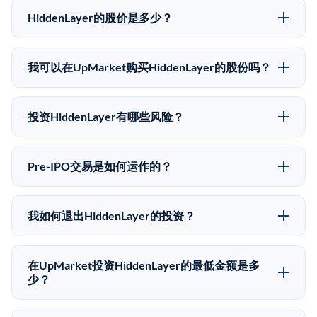
HiddenLayer的股价是多少？
HiddenLayer没有公开股价，因为它是一家私有公司。最
近的已知股价来自其最近一轮融资。 二级市场上的Pre-
我可以在UpMarket购买HiddenLayer的股份吗？
IPO股价可能因供需和市场条件而与最近一轮融资价格
可以。合格投资者可以通过填写本页表单或在
有所不同。
upmarket.co创建账户来表达对HiddenLayer股份的投资
投资HiddenLayer有哪些风险？
意向。所有Pre-IPO产品视供应情况而定，最低投资金额
Pre-IPO投资存在重大风险。HiddenLayer的股份流动性
为50,000美元。UpMarket是FINRA注册的经纪交易
低，意味着没有公开市场可以快速出售。不存在确定的
商，自2019年以来已经纪超过5亿美元的另类投资。
Pre-IPO交易是如何运作的？
退出时间表或回报保证。该投资具有投机性质，投资者
在Pre-IPO交易中，合格投资者通过二级市场平台从现有
应做好可能全部损失的准备。私有公司的估值在融资轮
股东（如员工、早期投资者或其他持有人）处购买股
次之间可能大幅波动。投资者应在投资前咨询其财务顾
我如何退出HiddenLayer的投资？
份。公司本身不会在这些交易中发行新股。UpMarket作
问并审阅所有发行文件。
Pre-IPO持股主要有两种退出途径：在二级市场将股份出
为FINRA注册的经纪交易商促成这些交易，代表双方处
售给其他买家，或持有直到公司完成IPO或被收购。两
理合规、文件和结算事宜。
在UpMarket投资HiddenLayer的最低金额是多
种途径都受限于转让限制、公司批准（优先购买权）和
少？
市场条件。任何退出的时间都是不可预测的，投资者应
UpMarket上大多数Pre-IPO产品的最低投资金额为
做好多年持有的准备。