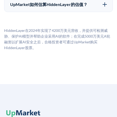
50,000美元。具体金额可能因产品和股份供应情况而有
UpMarket如何估算HiddenLayer的估值？
所不同。创建 UpMarket账户或浏览可用投资无需任何
UpMarket的估值为，基于专有模型，综合多个数据来
费用。投资者仅在完成投资时支付交易相关费用。
源：融资轮次数据（Caplight）、营收估算（Sacra）、
二级市场定价以及上市公司可比数据。该模型对上市公
HiddenLayer在2024年实现了4200万美元营收，并提供可检测威
司可比倍数应用私有公司折扣，以反映流动性不足和信
胁、保护AI模型并帮助企业采用AI的软件；在完成5000万美元A轮
息不对称。此估值不构成投资建议，可能与实际交易价
融资以扩展AI安全之后，合格投资者可通过UpMarket购买
格存在重大差异。
HiddenLayer股票。