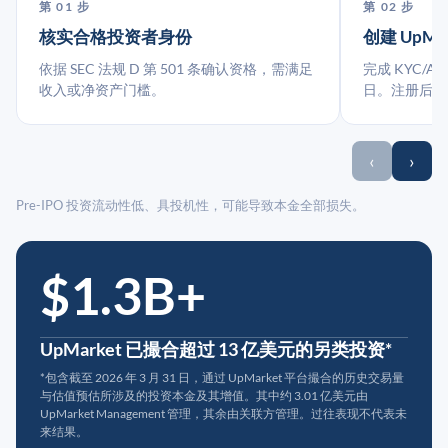
第 01 步
第 02 步
核实合格投资者身份
创建 UpMa
依据 SEC 法规 D 第 501 条确认资格，需满足
完成 KYC/A
收入或净资产门槛。
日。注册后指
‹
›
Pre-IPO 投资流动性低、具投机性，可能导致本金全部损失。
$1.3B+
UpMarket 已撮合超过 13 亿美元的另类投资*
*包含截至 2026 年 3 月 31 日，通过 UpMarket 平台撮合的历史交易量
与估值预估所涉及的投资本金及其增值。其中约 3.01 亿美元由
UpMarket Management 管理，其余由关联方管理。过往表现不代表未
来结果。