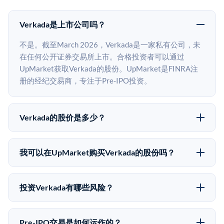
Verkada是上市公司吗？
不是。截至March 2026，Verkada是一家私有公司，未
在任何公开证券交易所上市。合格投资者可以通过
UpMarket获取Verkada的股份。UpMarket是FINRA注
册的经纪交易商，专注于Pre-IPO投资。
Verkada的股价是多少？
Verkada没有公开股价，因为它是一家私有公司。最近的
已知股价来自其最近一轮融资。 二级市场上的Pre-IPO
我可以在UpMarket购买Verkada的股份吗？
股价可能因供需和市场条件而与最近一轮融资价格有所
可以。合格投资者可以通过填写本页表单或在
不同。
upmarket.co创建账户来表达对Verkada股份的投资意
投资Verkada有哪些风险？
向。所有Pre-IPO产品视供应情况而定，最低投资金额为
Pre-IPO投资存在重大风险。Verkada的股份流动性低，
50,000美元。UpMarket是FINRA注册的经纪交易商，
意味着没有公开市场可以快速出售。不存在确定的退出
自2019年以来已经纪超过5亿美元的另类投资。
Pre-IPO交易是如何运作的？