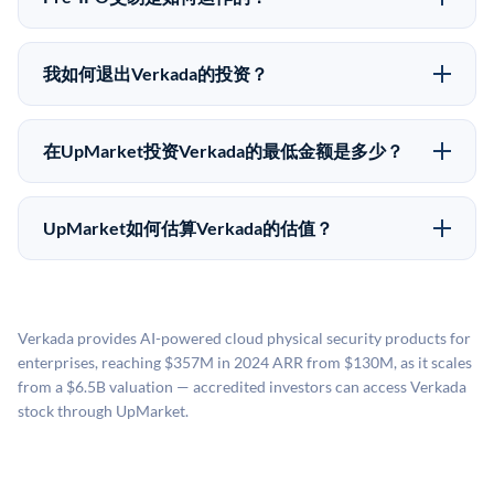
时间表或回报保证。该投资具有投机性质，投资者应做
在Pre-IPO交易中，合格投资者通过二级市场平台从现有
好可能全部损失的准备。私有公司的估值在融资轮次之
股东（如员工、早期投资者或其他持有人）处购买股
间可能大幅波动。投资者应在投资前咨询其财务顾问并
我如何退出Verkada的投资？
份。公司本身不会在这些交易中发行新股。UpMarket作
审阅所有发行文件。
Pre-IPO持股主要有两种退出途径：在二级市场将股份出
为FINRA注册的经纪交易商促成这些交易，代表双方处
售给其他买家，或持有直到公司完成IPO或被收购。两
理合规、文件和结算事宜。
在UpMarket投资Verkada的最低金额是多少？
种途径都受限于转让限制、公司批准（优先购买权）和
UpMarket上大多数Pre-IPO产品的最低投资金额为
市场条件。任何退出的时间都是不可预测的，投资者应
50,000美元。具体金额可能因产品和股份供应情况而有
做好多年持有的准备。
UpMarket如何估算Verkada的估值？
所不同。创建 UpMarket账户或浏览可用投资无需任何
UpMarket的估值为，基于专有模型，综合多个数据来
费用。投资者仅在完成投资时支付交易相关费用。
源：融资轮次数据（Caplight）、营收估算（Sacra）、
二级市场定价以及上市公司可比数据。该模型对上市公
Verkada provides AI-powered cloud physical security products for
司可比倍数应用私有公司折扣，以反映流动性不足和信
enterprises, reaching $357M in 2024 ARR from $130M, as it scales
息不对称。此估值不构成投资建议，可能与实际交易价
from a $6.5B valuation — accredited investors can access Verkada
格存在重大差异。
stock through UpMarket.