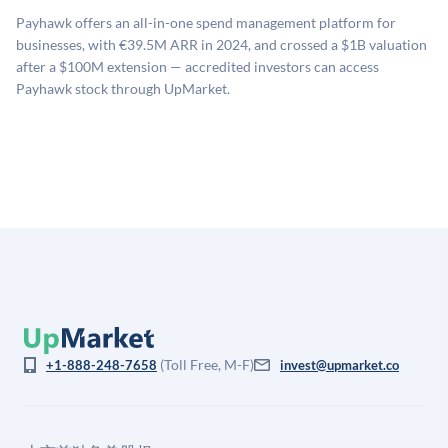
二级市场定价以及上市公司可比数据。该模型对上市公
Payhawk offers an all-in-one spend management platform for
司可比倍数应用私有公司折扣，以反映流动性不足和信
businesses, with €39.5M ARR in 2024, and crossed a $1B valuation
息不对称。此估值不构成投资建议，可能与实际交易价
after a $100M extension — accredited investors can access
格存在重大差异。
Payhawk stock through UpMarket.
(Toll Free, M-F)
+1-888-248-7658
invest@upmarket.co