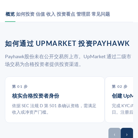
概览
如何投资
估值
收入
投资看点
管理层
常见问题
如何通过 UPMARKET 投资PAYHAWK
Payhawk股份未在公开交易所上市。UpMarket 通过二级市
场交易为合格投资者提供投资渠道。
第 01 步
第 02 步
核实合格投资者身份
创建 UpMa
依据 SEC 法规 D 第 501 条确认资格，需满足
完成 KYC/A
收入或净资产门槛。
日。注册后指
‹
›