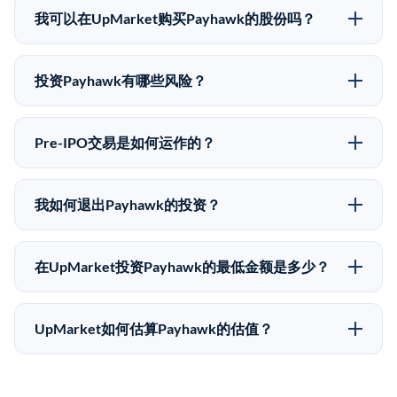
的已知股价来自其最近一轮融资。 二级市场上的Pre-
我可以在UpMarket购买Payhawk的股份吗？
IPO股价可能因供需和市场条件而与最近一轮融资价格
可以。合格投资者可以通过填写本页表单或在
有所不同。
upmarket.co创建账户来表达对Payhawk股份的投资意
投资Payhawk有哪些风险？
向。所有Pre-IPO产品视供应情况而定，最低投资金额为
Pre-IPO投资存在重大风险。Payhawk的股份流动性低，
50,000美元。UpMarket是FINRA注册的经纪交易商，
意味着没有公开市场可以快速出售。不存在确定的退出
自2019年以来已经纪超过5亿美元的另类投资。
Pre-IPO交易是如何运作的？
时间表或回报保证。该投资具有投机性质，投资者应做
在Pre-IPO交易中，合格投资者通过二级市场平台从现有
好可能全部损失的准备。私有公司的估值在融资轮次之
股东（如员工、早期投资者或其他持有人）处购买股
间可能大幅波动。投资者应在投资前咨询其财务顾问并
我如何退出Payhawk的投资？
份。公司本身不会在这些交易中发行新股。UpMarket作
审阅所有发行文件。
Pre-IPO持股主要有两种退出途径：在二级市场将股份出
为FINRA注册的经纪交易商促成这些交易，代表双方处
售给其他买家，或持有直到公司完成IPO或被收购。两
理合规、文件和结算事宜。
在UpMarket投资Payhawk的最低金额是多少？
种途径都受限于转让限制、公司批准（优先购买权）和
UpMarket上大多数Pre-IPO产品的最低投资金额为
市场条件。任何退出的时间都是不可预测的，投资者应
50,000美元。具体金额可能因产品和股份供应情况而有
做好多年持有的准备。
UpMarket如何估算Payhawk的估值？
所不同。创建 UpMarket账户或浏览可用投资无需任何
UpMarket的估值为，基于专有模型，综合多个数据来
费用。投资者仅在完成投资时支付交易相关费用。
源：融资轮次数据（Caplight）、营收估算（Sacra）、