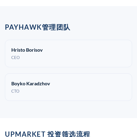
PAYHAWK管理团队
Hristo Borisov
CEO
Boyko Karadzhov
CTO
UPMARKET 投资筛选流程