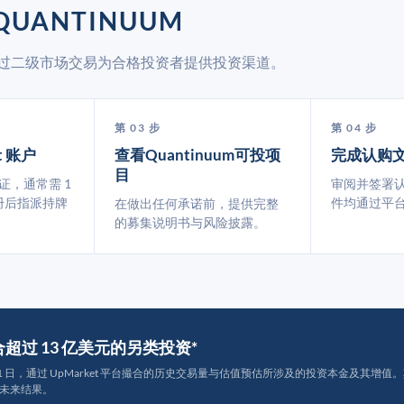
QUANTINUUM
et 通过二级市场交易为合格投资者提供投资渠道。
第 03 步
第 04 步
t 账户
查看Quantinuum可投项
完成认购
目
认证，通常需 1
审阅并签署
册后指派持牌
件均通过平
在做出任何承诺前，提供完整
的募集说明书与风险披露。
撮合超过 13 亿美元的另类投资*
月 31 日，通过 UpMarket 平台撮合的历史交易量与估值预估所涉及的投资本金及其增值。其中约
未来结果。