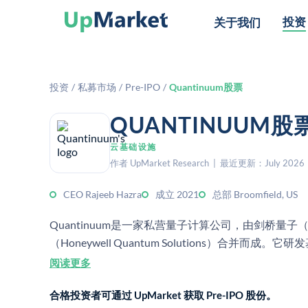
投资
关于我们
投资
/
私募市场
/
Pre-IPO
/
Quantinuum股票
QUANTINUUM
云基础设施
作者 UpMarket Research | 最近更新：July 2026
CEO Rajeeb Hazra
成立 2021
总部 Broomfield, US
Quantinuum是一家私营量子计算公司，由剑桥量子（C
（Honeywell Quantum Solutions）合
络安全等应用场景。
阅读更多
合格投资者可通过 UpMarket 获取 Pre-IPO 股份。