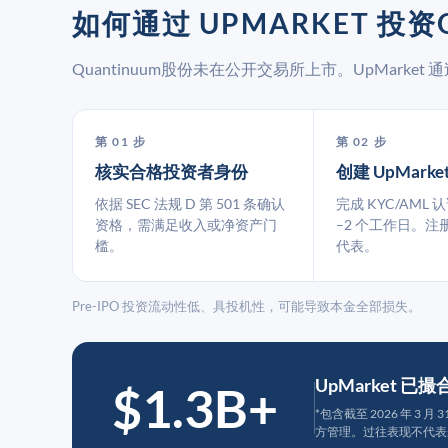
如何通过 UPMARKET 投资
Quantinuum股份未在公开交易所上市。UpMark
第 01 步
第 02 步
核实合格投资者身份
创建 UpMarke
依据 SEC 法规 D 第 501 条确认
完成 KYC/AML 
资格，需满足收入或净资产门
–2 个工作日。注
槛。
代表。
Pre-IPO 投资流动性低、具投机性，可能导致本金全部损失。
UpMarket 已
$1.3B+
*包含截至 2026 年 3 
方管理。过往表现不代表