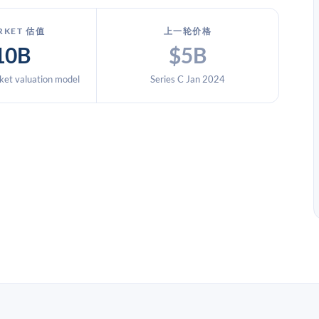
RKET 估值
上一轮价格
10B
$5B
et valuation model
Series C Jan 2024