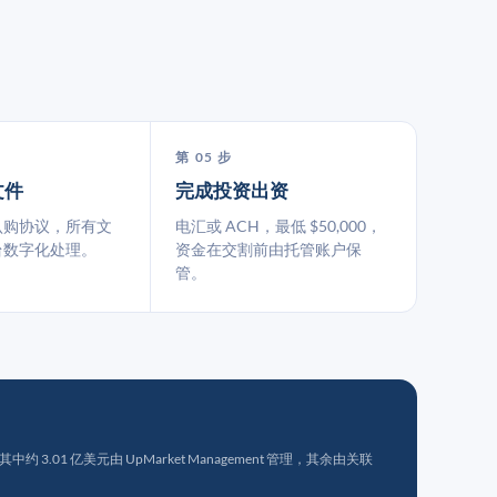
第 05 步
文件
完成投资出资
认购协议，所有文
电汇或 ACH，最低 $50,000，
台数字化处理。
资金在交割前由托管账户保
管。
 3.01 亿美元由 UpMarket Management 管理，其余由关联