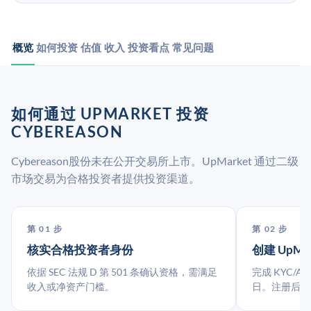
概览
如何投资
估值
收入
投资看点
常见问题
如何通过 UPMARKET 投资
CYBEREASON
Cybereason股份未在公开交易所上市。UpMarket 通过二级
市场交易为合格投资者提供投资渠道。
第 01 步
第 02 步
核实合格投资者身份
创建 UpMa
依据 SEC 法规 D 第 501 条确认资格，需满足
完成 KYC/A
收入或净资产门槛。
日。注册后指