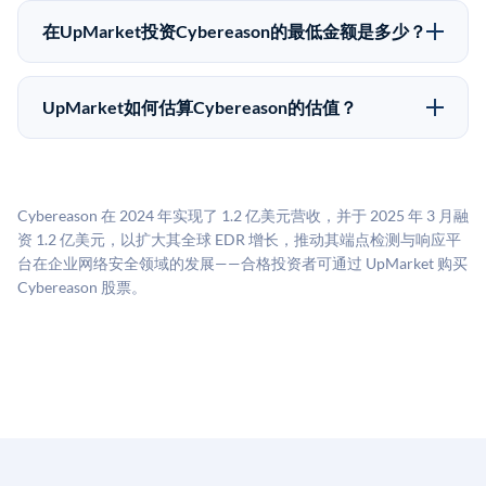
为FINRA注册的经纪交易商促成这些交易，代表双方处
售给其他买家，或持有直到公司完成IPO或被收购。两
理合规、文件和结算事宜。
在UpMarket投资Cybereason的最低金额是多少？
种途径都受限于转让限制、公司批准（优先购买权）和
UpMarket上大多数Pre-IPO产品的最低投资金额为
市场条件。任何退出的时间都是不可预测的，投资者应
50,000美元。具体金额可能因产品和股份供应情况而有
做好多年持有的准备。
UpMarket如何估算Cybereason的估值？
所不同。创建 UpMarket账户或浏览可用投资无需任何
UpMarket的估值为，基于专有模型，综合多个数据来
费用。投资者仅在完成投资时支付交易相关费用。
源：融资轮次数据（Caplight）、营收估算（Sacra）、
二级市场定价以及上市公司可比数据。该模型对上市公
Cybereason 在 2024 年实现了 1.2 亿美元营收，并于 2025 年 3 月融
司可比倍数应用私有公司折扣，以反映流动性不足和信
资 1.2 亿美元，以扩大其全球 EDR 增长，推动其端点检测与响应平
息不对称。此估值不构成投资建议，可能与实际交易价
台在企业网络安全领域的发展——合格投资者可通过 UpMarket 购买
格存在重大差异。
Cybereason 股票。