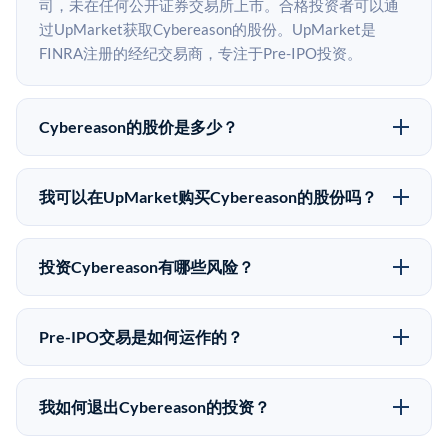
司，未在任何公开证券交易所上市。合格投资者可以通
过UpMarket获取Cybereason的股份。UpMarket是
FINRA注册的经纪交易商，专注于Pre-IPO投资。
Cybereason的股价是多少？
Cybereason没有公开股价，因为它是一家私有公司。最
近的已知股价来自其最近一轮融资。 二级市场上的Pre-
我可以在UpMarket购买Cybereason的股份吗？
IPO股价可能因供需和市场条件而与最近一轮融资价格
可以。合格投资者可以通过填写本页表单或在
有所不同。
upmarket.co创建账户来表达对Cybereason股份的投资
投资Cybereason有哪些风险？
意向。所有Pre-IPO产品视供应情况而定，最低投资金额
Pre-IPO投资存在重大风险。Cybereason的股份流动性
为50,000美元。UpMarket是FINRA注册的经纪交易
低，意味着没有公开市场可以快速出售。不存在确定的
商，自2019年以来已经纪超过5亿美元的另类投资。
Pre-IPO交易是如何运作的？
退出时间表或回报保证。该投资具有投机性质，投资者
在Pre-IPO交易中，合格投资者通过二级市场平台从现有
应做好可能全部损失的准备。私有公司的估值在融资轮
股东（如员工、早期投资者或其他持有人）处购买股
次之间可能大幅波动。投资者应在投资前咨询其财务顾
我如何退出Cybereason的投资？
份。公司本身不会在这些交易中发行新股。UpMarket作
问并审阅所有发行文件。
Pre-IPO持股主要有两种退出途径：在二级市场将股份出