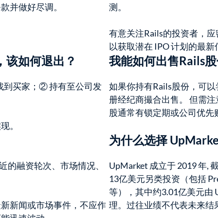
条款并做好尽调。
测。
有意关注Rails的投资者
以获取潜在 IPO 计划的最
ls，该如何退出？
我能如何出售Rails
场找到买家；② 持有至公司发
如果你持有Rails股份，可以尝
册经纪商撮合出售。 但需
股通常有锁定期或公司优先
实现。
为什么选择 UpMark
ls最近的融资轮次、市场情况、
UpMarket 成立于 2019 
13亿美元另类投资（包括 P
等），其中约3.01亿美元由 Up
最新新闻或市场事件，不应作
理。过往业绩不代表未来结果。