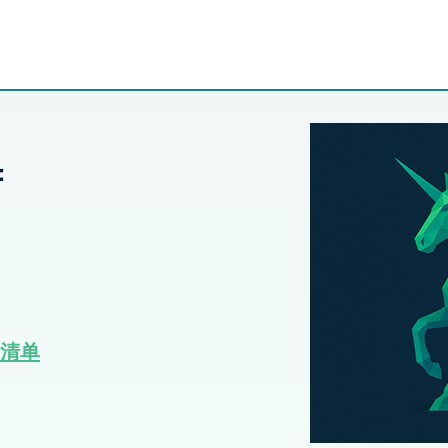
：
资清单​