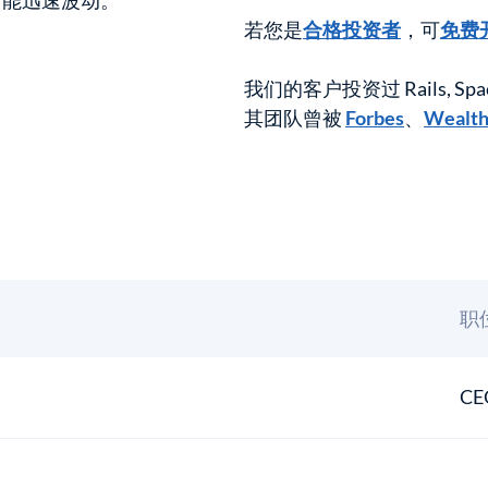
可能迅速波动。
若您是
合格投资者
，可
免费
我们的客户投资过 Rails, Space
其团队曾被
Forbes
、
Wealt
职
CE