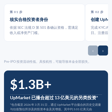
第 01 步
第 02 步
核实合格投资者身份
创建 UpMa
依据 SEC 法规 D 第 501 条确认资格，需满足
完成 KYC/A
收入或净资产门槛。
日。注册后指
‹
›
Pre-IPO 投资流动性低、具投机性，可能导致本金全部损失。
$1.3B+
UpMarket 已撮合超过 13 亿美元的另类投资*
*包含截至 2026 年 3 月 31 日，通过 UpMarket 平台撮合的历史交易量
与估值预估所涉及的投资本金及其增值。其中约 3.01 亿美元由