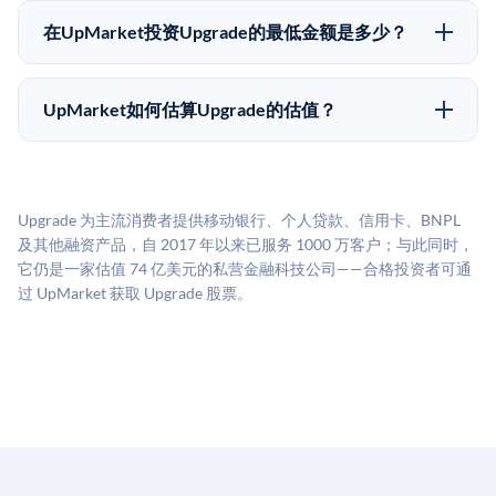
为FINRA注册的经纪交易商促成这些交易，代表双方处
售给其他买家，或持有直到公司完成IPO或被收购。两
理合规、文件和结算事宜。
在UpMarket投资Upgrade的最低金额是多少？
种途径都受限于转让限制、公司批准（优先购买权）和
UpMarket上大多数Pre-IPO产品的最低投资金额为
市场条件。任何退出的时间都是不可预测的，投资者应
50,000美元。具体金额可能因产品和股份供应情况而有
做好多年持有的准备。
UpMarket如何估算Upgrade的估值？
所不同。创建 UpMarket账户或浏览可用投资无需任何
UpMarket的估值为，基于专有模型，综合多个数据来
费用。投资者仅在完成投资时支付交易相关费用。
源：融资轮次数据（Caplight）、营收估算（Sacra）、
二级市场定价以及上市公司可比数据。该模型对上市公
Upgrade 为主流消费者提供移动银行、个人贷款、信用卡、BNPL
司可比倍数应用私有公司折扣，以反映流动性不足和信
及其他融资产品，自 2017 年以来已服务 1000 万客户；与此同时，
息不对称。此估值不构成投资建议，可能与实际交易价
它仍是一家估值 74 亿美元的私营金融科技公司——合格投资者可通
格存在重大差异。
过 UpMarket 获取 Upgrade 股票。