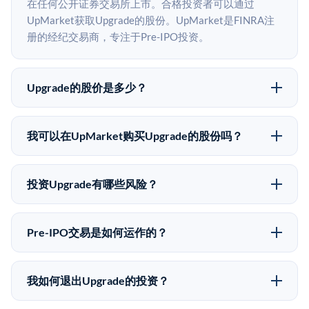
在任何公开证券交易所上市。合格投资者可以通过
UpMarket获取Upgrade的股份。UpMarket是FINRA注
册的经纪交易商，专注于Pre-IPO投资。
Upgrade的股价是多少？
Upgrade没有公开股价，因为它是一家私有公司。最近
的已知股价来自其最近一轮融资。 二级市场上的Pre-
我可以在UpMarket购买Upgrade的股份吗？
IPO股价可能因供需和市场条件而与最近一轮融资价格
可以。合格投资者可以通过填写本页表单或在
有所不同。
upmarket.co创建账户来表达对Upgrade股份的投资意
投资Upgrade有哪些风险？
向。所有Pre-IPO产品视供应情况而定，最低投资金额为
Pre-IPO投资存在重大风险。Upgrade的股份流动性低，
50,000美元。UpMarket是FINRA注册的经纪交易商，
意味着没有公开市场可以快速出售。不存在确定的退出
自2019年以来已经纪超过5亿美元的另类投资。
Pre-IPO交易是如何运作的？
时间表或回报保证。该投资具有投机性质，投资者应做
在Pre-IPO交易中，合格投资者通过二级市场平台从现有
好可能全部损失的准备。私有公司的估值在融资轮次之
股东（如员工、早期投资者或其他持有人）处购买股
间可能大幅波动。投资者应在投资前咨询其财务顾问并
我如何退出Upgrade的投资？
份。公司本身不会在这些交易中发行新股。UpMarket作
审阅所有发行文件。
Pre-IPO持股主要有两种退出途径：在二级市场将股份出