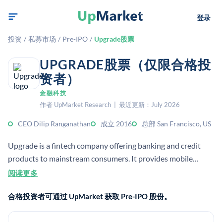
登录
投资
/
私募市场
/
Pre-IPO
/
Upgrade股票
UPGRADE股票（仅限合格投
资者）
金融科技
作者 UpMarket Research | 最近更新：July 2026
CEO Dilip Ranganathan
成立 2016
总部 San Francisco, US
Upgrade is a fintech company offering banking and credit
products to mainstream consumers. It provides mobile
banking, personal loans, credit cards, BNPL, and financing
阅读更多
options for home improvements and autos.
合格投资者可通过 UpMarket 获取 Pre-IPO 股份。