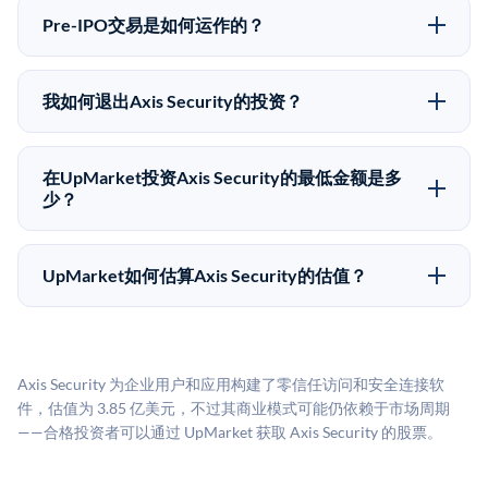
低，意味着没有公开市场可以快速出售。不存在确定的
商，自2019年以来已经纪超过5亿美元的另类投资。
Pre-IPO交易是如何运作的？
退出时间表或回报保证。该投资具有投机性质，投资者
在Pre-IPO交易中，合格投资者通过二级市场平台从现有
应做好可能全部损失的准备。私有公司的估值在融资轮
股东（如员工、早期投资者或其他持有人）处购买股
次之间可能大幅波动。投资者应在投资前咨询其财务顾
我如何退出Axis Security的投资？
份。公司本身不会在这些交易中发行新股。UpMarket作
问并审阅所有发行文件。
Pre-IPO持股主要有两种退出途径：在二级市场将股份出
为FINRA注册的经纪交易商促成这些交易，代表双方处
售给其他买家，或持有直到公司完成IPO或被收购。两
理合规、文件和结算事宜。
在UpMarket投资Axis Security的最低金额是多
种途径都受限于转让限制、公司批准（优先购买权）和
少？
市场条件。任何退出的时间都是不可预测的，投资者应
UpMarket上大多数Pre-IPO产品的最低投资金额为
做好多年持有的准备。
50,000美元。具体金额可能因产品和股份供应情况而有
UpMarket如何估算Axis Security的估值？
所不同。创建 UpMarket账户或浏览可用投资无需任何
UpMarket的估值为，基于专有模型，综合多个数据来
费用。投资者仅在完成投资时支付交易相关费用。
源：融资轮次数据（Caplight）、营收估算（Sacra）、
二级市场定价以及上市公司可比数据。该模型对上市公
Axis Security 为企业用户和应用构建了零信任访问和安全连接软
司可比倍数应用私有公司折扣，以反映流动性不足和信
件，估值为 3.85 亿美元，不过其商业模式可能仍依赖于市场周期
息不对称。此估值不构成投资建议，可能与实际交易价
——合格投资者可以通过 UpMarket 获取 Axis Security 的股票。
格存在重大差异。