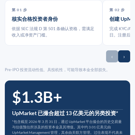
第 01 步
第 02 步
核实合格投资者身份
创建 UpMa
依据 SEC 法规 D 第 501 条确认资格，需满足
完成 KYC/A
收入或净资产门槛。
日。注册后指
‹
›
Pre-IPO 投资流动性低、具投机性，可能导致本金全部损失。
$1.3B+
UpMarket 已撮合超过 13 亿美元的另类投资*
*包含截至 2026 年 3 月 31 日，通过 UpMarket 平台撮合的历史交易量
与估值预估所涉及的投资本金及其增值。其中约 3.01 亿美元由
UpMarket Management 管理，其余由关联方管理。过往表现不代表未