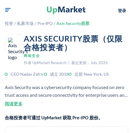
登录
投资
/
私募市场
/
Pre-IPO
/
Axis Security股票
AXIS SECURITY股票（仅限
合格投资者）
网络安全
作者 UpMarket Research | 最近更新：July 2026
CEO Nadav Zafrir
成立 2018
总部 New York, US
Axis Security was a cybersecurity company focused on zero
trust access and secure connectivity for enterprise users and
applications. It was founded in 2018 and was based in New
阅读更多
York, US.
合格投资者可通过 UpMarket 获取 Pre-IPO 股份。