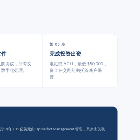
第 05 步
文件
完成投资出资
认购协议，所有文
电汇或 ACH，最低 $50,000，
台数字化处理。
资金在交割前由托管账户保
管。
 3.01 亿美元由 UpMarket Management 管理，其余由关联