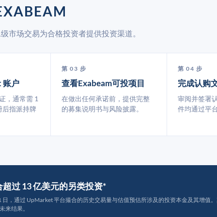
EXABEAM
 通过二级市场交易为合格投资者提供投资渠道。
第 03 步
第 04 步
t 账户
查看Exabeam可投项目
完成认购
认证，通常需 1
在做出任何承诺前，提供完整
审阅并签署
册后指派持牌
的募集说明书与风险披露。
件均通过平
撮合超过 13 亿美元的另类投资*
月 31 日，通过 UpMarket 平台撮合的历史交易量与估值预估所涉及的投资本金及其增值。其中约
未来结果。