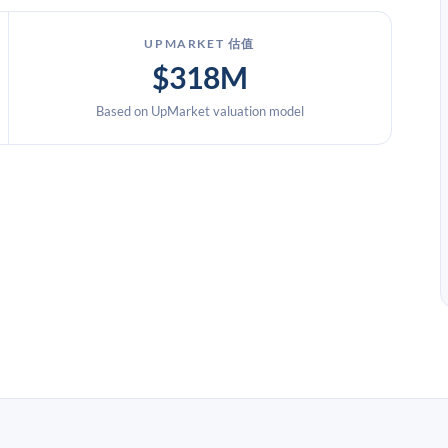
UPMARKET 估值
$318M
Based on UpMarket valuation model