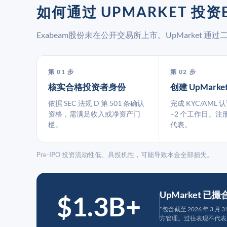
如何通过 UPMARKET 投资
Exabeam股份未在公开交易所上市。UpMarket
第 01 步
第 02 步
核实合格投资者身份
创建 UpMarke
依据 SEC 法规 D 第 501 条确认
完成 KYC/AML 
资格，需满足收入或净资产门
–2 个工作日。注
槛。
代表。
Pre-IPO 投资流动性低、具投机性，可能导致本金全部损失。
UpMarket 已
$1.3B+
*包含截至 2026 年 3 
方管理。过往表现不代表