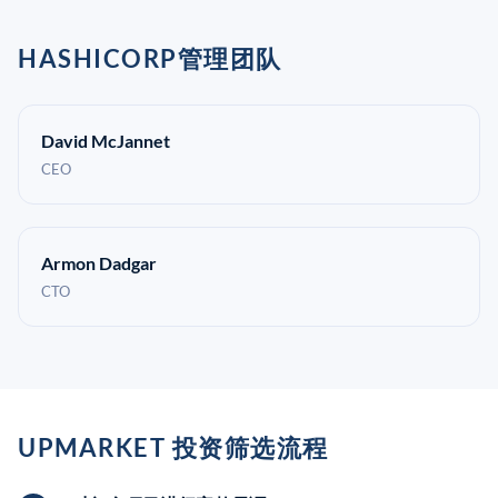
HASHICORP管理团队
David McJannet
CEO
Armon Dadgar
CTO
UPMARKET 投资筛选流程