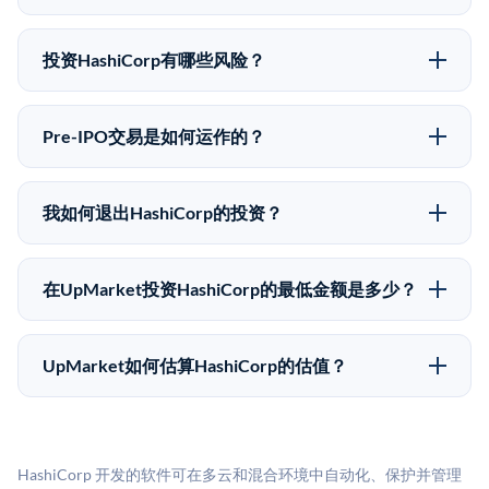
IPO股价可能因供需和市场条件而与最近一轮融资价格
可以。合格投资者可以通过填写本页表单或在
有所不同。
upmarket.co创建账户来表达对HashiCorp股份的投资意
投资HashiCorp有哪些风险？
向。所有Pre-IPO产品视供应情况而定，最低投资金额为
Pre-IPO投资存在重大风险。HashiCorp的股份流动性
50,000美元。UpMarket是FINRA注册的经纪交易商，
低，意味着没有公开市场可以快速出售。不存在确定的
自2019年以来已经纪超过5亿美元的另类投资。
Pre-IPO交易是如何运作的？
退出时间表或回报保证。该投资具有投机性质，投资者
在Pre-IPO交易中，合格投资者通过二级市场平台从现有
应做好可能全部损失的准备。私有公司的估值在融资轮
股东（如员工、早期投资者或其他持有人）处购买股
次之间可能大幅波动。投资者应在投资前咨询其财务顾
我如何退出HashiCorp的投资？
份。公司本身不会在这些交易中发行新股。UpMarket作
问并审阅所有发行文件。
Pre-IPO持股主要有两种退出途径：在二级市场将股份出
为FINRA注册的经纪交易商促成这些交易，代表双方处
售给其他买家，或持有直到公司完成IPO或被收购。两
理合规、文件和结算事宜。
在UpMarket投资HashiCorp的最低金额是多少？
种途径都受限于转让限制、公司批准（优先购买权）和
UpMarket上大多数Pre-IPO产品的最低投资金额为
市场条件。任何退出的时间都是不可预测的，投资者应
50,000美元。具体金额可能因产品和股份供应情况而有
做好多年持有的准备。
UpMarket如何估算HashiCorp的估值？
所不同。创建 UpMarket账户或浏览可用投资无需任何
UpMarket的估值为，基于专有模型，综合多个数据来
费用。投资者仅在完成投资时支付交易相关费用。
源：融资轮次数据（Caplight）、营收估算（Sacra）、
二级市场定价以及上市公司可比数据。该模型对上市公
HashiCorp 开发的软件可在多云和混合环境中自动化、保护并管理
司可比倍数应用私有公司折扣，以反映流动性不足和信