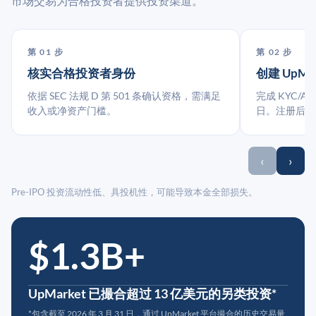
市场交易为合格投资者提供投资渠道。
第 01 步
第 02 步
核实合格投资者身份
创建 UpMa
依据 SEC 法规 D 第 501 条确认资格，需满足
完成 KYC/A
收入或净资产门槛。
日。注册后指
‹
›
Pre-IPO 投资流动性低、具投机性，可能导致本金全部损失。
$1.3B+
UpMarket 已撮合超过 13 亿美元的另类投资*
*包含截至 2026 年 3 月 31 日，通过 UpMarket 平台撮合的历史交易量