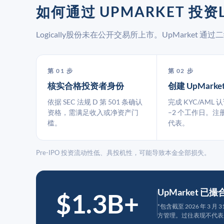
如何通过 UPMARKET 投资L
Logically股份未在公开交易所上市。UpMarke
第 01 步
第 02 步
核实合格投资者身份
创建 UpMarke
依据 SEC 法规 D 第 501 条确认
完成 KYC/AML 
资格，需满足收入或净资产门
–2 个工作日。注
槛。
代表。
Pre-IPO 投资流动性低、具投机性，可能导致本金全部损失。
UpMarket 已
$1.3B+
*包含截至 2026 年 3 
方管理。过往表现不代表