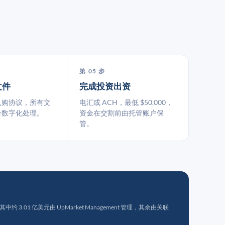
第 05 步
文件
完成投资出资
认购协议，所有文
电汇或 ACH，最低 $50,000，
台数字化处理。
资金在交割前由托管账户保
管。
 3.01 亿美元由 UpMarket Management 管理，其余由关联