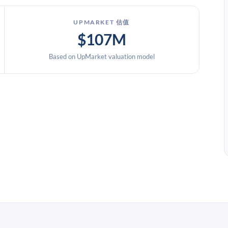
UPMARKET 估值
$107M
Based on UpMarket valuation model