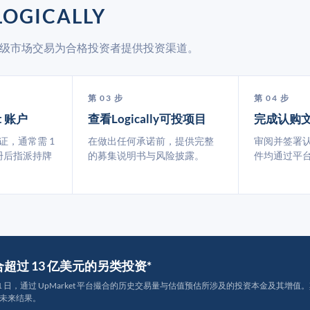
OGICALLY
t 通过二级市场交易为合格投资者提供投资渠道。
第 03 步
第 04 步
t 账户
查看Logically可投项目
完成认购
认证，通常需 1
在做出任何承诺前，提供完整
审阅并签署
册后指派持牌
的募集说明书与风险披露。
件均通过平
撮合超过 13 亿美元的另类投资*
月 31 日，通过 UpMarket 平台撮合的历史交易量与估值预估所涉及的投资本金及其增值。其中约
未来结果。