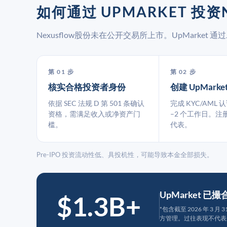
如何通过 UPMARKET 投资
Nexusflow股份未在公开交易所上市。UpMarke
第 01 步
第 02 步
核实合格投资者身份
创建 UpMarke
依据 SEC 法规 D 第 501 条确认
完成 KYC/AML 
资格，需满足收入或净资产门
–2 个工作日。注
槛。
代表。
Pre-IPO 投资流动性低、具投机性，可能导致本金全部损失。
UpMarket 已
$1.3B+
*包含截至 2026 年 3 
方管理。过往表现不代表