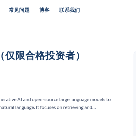
常见问题
博客
联系我们
票（仅限合格投资者）
nerative AI and open-source large language models to
natural language. It focuses on retrieving and
ster insights and actions.