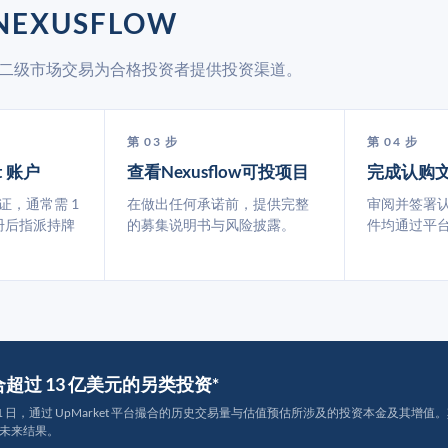
NEXUSFLOW
t 通过二级市场交易为合格投资者提供投资渠道。
第 03 步
第 04 步
t 账户
查看Nexusflow可投项目
完成认购
认证，通常需 1
在做出任何承诺前，提供完整
审阅并签署
册后指派持牌
的募集说明书与风险披露。
件均通过平
撮合超过 13 亿美元的另类投资*
月 31 日，通过 UpMarket 平台撮合的历史交易量与估值预估所涉及的投资本金及其增值。其中约
未来结果。