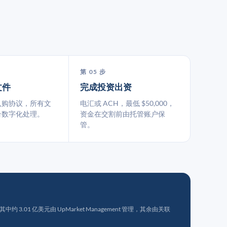
第 05 步
文件
完成投资出资
认购协议，所有文
电汇或 ACH，最低 $50,000，
台数字化处理。
资金在交割前由托管账户保
管。
 3.01 亿美元由 UpMarket Management 管理，其余由关联