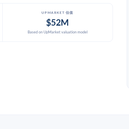
UPMARKET 估值
$52M
Based on UpMarket valuation model