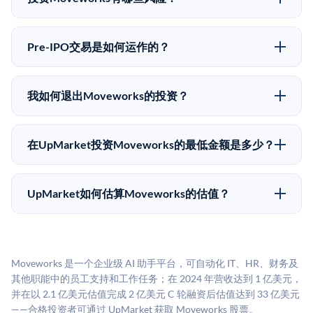
向。所有Pre-IPO产品视供应情况而定，最低投资金额为
Pre-IPO投资存在重大风险。Moveworks的股份流动性
50,000美元。UpMarket是FINRA注册的经纪交易商，
低，意味着没有公开市场可以快速出售。不存在确定的
自2019年以来已经纪超过5亿美元的另类投资。
Pre-IPO交易是如何运作的？
退出时间表或回报保证。该投资具有投机性质，投资者
在Pre-IPO交易中，合格投资者通过二级市场平台从现有
应做好可能全部损失的准备。私有公司的估值在融资轮
股东（如员工、早期投资者或其他持有人）处购买股
次之间可能大幅波动。投资者应在投资前咨询其财务顾
我如何退出Moveworks的投资？
份。公司本身不会在这些交易中发行新股。UpMarket作
问并审阅所有发行文件。
Pre-IPO持股主要有两种退出途径：在二级市场将股份出
为FINRA注册的经纪交易商促成这些交易，代表双方处
售给其他买家，或持有直到公司完成IPO或被收购。两
理合规、文件和结算事宜。
在UpMarket投资Moveworks的最低金额是多少？
种途径都受限于转让限制、公司批准（优先购买权）和
UpMarket上大多数Pre-IPO产品的最低投资金额为
市场条件。任何退出的时间都是不可预测的，投资者应
50,000美元。具体金额可能因产品和股份供应情况而有
做好多年持有的准备。
UpMarket如何估算Moveworks的估值？
所不同。创建 UpMarket账户或浏览可用投资无需任何
UpMarket的估值为，基于专有模型，综合多个数据来
费用。投资者仅在完成投资时支付交易相关费用。
源：融资轮次数据（Caplight）、营收估算（Sacra）、
二级市场定价以及上市公司可比数据。该模型对上市公
Moveworks 是一个企业级 AI 助手平台，可自动化 IT、HR、财务及
司可比倍数应用私有公司折扣，以反映流动性不足和信
其他职能中的员工支持和工作任务；在 2024 年营收达到 1 亿美元，
息不对称。此估值不构成投资建议，可能与实际交易价
并在以 2.1 亿美元估值完成 2 亿美元 C 轮融资后估值达到 33 亿美元
格存在重大差异。
——合格投资者可通过 UpMarket 获取 Moveworks 股票。