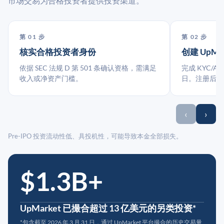
市场交易为合格投资者提供投资渠道。
第 01 步
第 02 步
核实合格投资者身份
创建 UpMa
依据 SEC 法规 D 第 501 条确认资格，需满足
完成 KYC/A
收入或净资产门槛。
日。注册后指
‹
›
Pre-IPO 投资流动性低、具投机性，可能导致本金全部损失。
$1.3B+
UpMarket 已撮合超过 13 亿美元的另类投资*
*包含截至 2026 年 3 月 31 日，通过 UpMarket 平台撮合的历史交易量