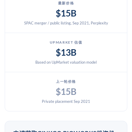
最新价格
$15B
SPAC merger / public listing, Sep 2021, Perplexity
UPMARKET 估值
$13B
Based on UpMarket valuation model
上一轮价格
$15B
Private placement Sep 2021