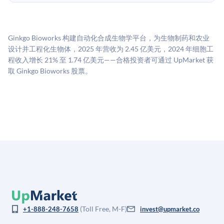
UpMarket的估值为，基于专有模型，综合多个数据来
费用。投资者仅在完成投资时支付交易相关费用。
源：融资轮次数据（Caplight）、营收估算（Sacra）、
二级市场定价以及上市公司可比数据。该模型对上市公
Ginkgo Bioworks 构建自动化合成生物学平台，为生物制药和农业
司可比倍数应用私有公司折扣，以反映流动性不足和信
设计并工程化生物体，2025 年营收为 2.45 亿美元，2024 年细胞工
息不对称。此估值不构成投资建议，可能与实际交易价
程收入增长 21% 至 1.74 亿美元——合格投资者可通过 UpMarket 获
格存在重大差异。
取 Ginkgo Bioworks 股票。
(Toll Free, M-F)
+1-888-248-7658
invest@upmarket.co