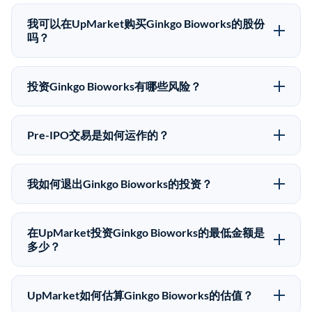
Ginkgo Bioworks没有公开股价，因为它是一家私有公
司。最近的已知股价来自其最近一轮融资。 二级市场上
我可以在UpMarket购买Ginkgo Bioworks的股份
的Pre-IPO股价可能因供需和市场条件而与最近一轮融资
吗？
价格有所不同。
可以。合格投资者可以通过填写本页表单或在
upmarket.co创建账户来表达对Ginkgo Bioworks股份的
投资Ginkgo Bioworks有哪些风险？
投资意向。所有Pre-IPO产品视供应情况而定，最低投资
Pre-IPO投资存在重大风险。Ginkgo Bioworks的股份流
金额为50,000美元。UpMarket是FINRA注册的经纪交
动性低，意味着没有公开市场可以快速出售。不存在确
易商，自2019年以来已经纪超过5亿美元的另类投资。
Pre-IPO交易是如何运作的？
定的退出时间表或回报保证。该投资具有投机性质，投
在Pre-IPO交易中，合格投资者通过二级市场平台从现有
资者应做好可能全部损失的准备。私有公司的估值在融
股东（如员工、早期投资者或其他持有人）处购买股
资轮次之间可能大幅波动。投资者应在投资前咨询其财
我如何退出Ginkgo Bioworks的投资？
份。公司本身不会在这些交易中发行新股。UpMarket作
务顾问并审阅所有发行文件。
Pre-IPO持股主要有两种退出途径：在二级市场将股份出
为FINRA注册的经纪交易商促成这些交易，代表双方处
售给其他买家，或持有直到公司完成IPO或被收购。两
理合规、文件和结算事宜。
在UpMarket投资Ginkgo Bioworks的最低金额是
种途径都受限于转让限制、公司批准（优先购买权）和
多少？
市场条件。任何退出的时间都是不可预测的，投资者应
UpMarket上大多数Pre-IPO产品的最低投资金额为
做好多年持有的准备。
50,000美元。具体金额可能因产品和股份供应情况而有
UpMarket如何估算Ginkgo Bioworks的估值？
所不同。创建 UpMarket账户或浏览可用投资无需任何