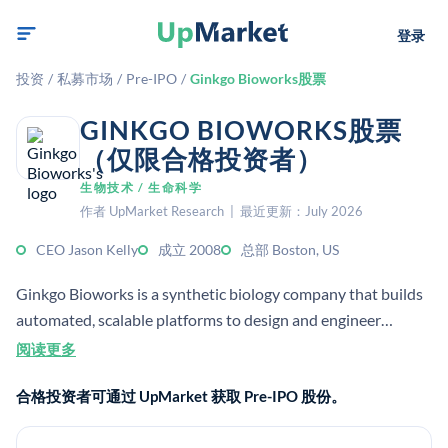
登录
投资
/
私募市场
/
Pre-IPO
/
Ginkgo Bioworks股票
GINKGO BIOWORKS股票
（仅限合格投资者）
生物技术 / 生命科学
作者 UpMarket Research | 最近更新：July 2026
CEO Jason Kelly
成立 2008
总部 Boston, US
Ginkgo Bioworks is a synthetic biology company that builds
automated, scalable platforms to design and engineer
organisms for customers. It serves markets including
阅读更多
biopharma, agriculture, and industrial biotechnology.
合格投资者可通过 UpMarket 获取 Pre-IPO 股份。