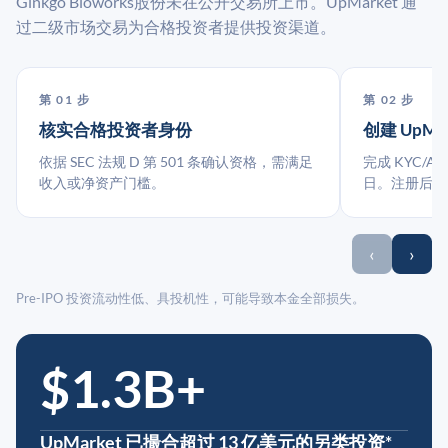
Ginkgo Bioworks股份未在公开交易所上市。UpMarket 通
过二级市场交易为合格投资者提供投资渠道。
第 01 步
第 02 步
核实合格投资者身份
创建 UpMa
依据 SEC 法规 D 第 501 条确认资格，需满足
完成 KYC/A
收入或净资产门槛。
日。注册后指
‹
›
Pre-IPO 投资流动性低、具投机性，可能导致本金全部损失。
$1.3B+
UpMarket 已撮合超过 13 亿美元的另类投资*